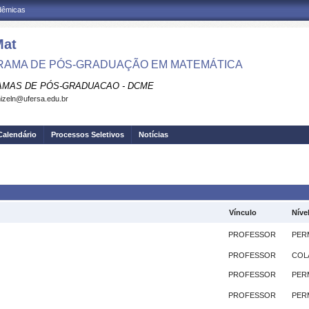
adêmicas
at
AMA DE PÓS-GRADUAÇÃO EM MATEMÁTICA
MAS DE PÓS-GRADUACAO - DCME
izeln@ufersa.edu.br
Calendário
Processos Seletivos
Notícias
Vínculo
Níve
PROFESSOR
PER
PROFESSOR
COL
PROFESSOR
PER
PROFESSOR
PER