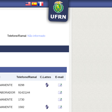
Telefone/Ramal:
Não informado
l
Telefone/Ramal
C.Lattes
E-mail
MANENTE
8298
ABORADOR
91421144
MANENTE
1730
MANENTE
1582