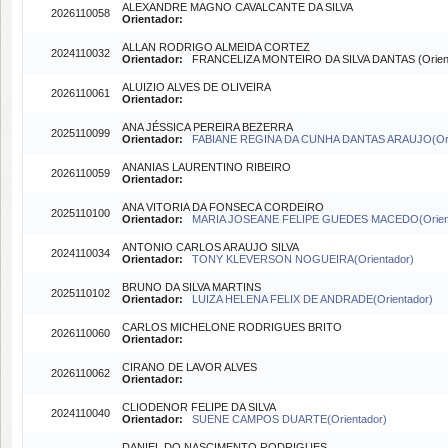
ALEXANDRE MAGNO CAVALCANTE DA SILVA
2026110058
Orientador:
ALLAN RODRIGO ALMEIDA CORTEZ
2024110032
Orientador:
FRANCELIZA MONTEIRO DA SILVA DANTAS (Orient
ALUIZIO ALVES DE OLIVEIRA
2026110061
Orientador:
ANA JÉSSICA PEREIRA BEZERRA
2025110099
Orientador:
FABIANE REGINA DA CUNHA DANTAS ARAUJO(Ori
ANANIAS LAURENTINO RIBEIRO
2026110059
Orientador:
ANA VITORIA DA FONSECA CORDEIRO
2025110100
Orientador:
MARIA JOSEANE FELIPE GUEDES MACEDO(Orient
ANTONIO CARLOS ARAUJO SILVA
2024110034
Orientador:
TONY KLEVERSON NOGUEIRA(Orientador)
BRUNO DA SILVA MARTINS
2025110102
Orientador:
LUIZA HELENA FELIX DE ANDRADE(Orientador)
CARLOS MICHELONE RODRIGUES BRITO
2026110060
Orientador:
CIRANO DE LAVOR ALVES
2026110062
Orientador:
CLIODENOR FELIPE DA SILVA
2024110040
Orientador:
SUENE CAMPOS DUARTE(Orientador)
DANIEL DO NASCIMENTO RODRIGUES