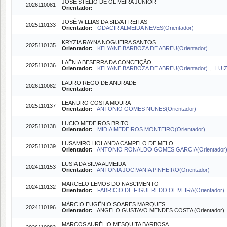
JOSÉ STÉLIO DE OLIVEIRA JUNIOR
2026110081
Orientador:
JOSÉ WILLIAS DA SILVA FREITAS
2025110133
Orientador:
ODACIR ALMEIDA NEVES(Orientador)
KRYZIA RAYNA NOGUEIRA SANTOS
2025110135
Orientador:
KELYANE BARBOZA DE ABREU(Orientador)
LAÊNIA BESERRA DA CONCEIÇÃO
2025110136
Orientador:
KELYANE BARBOZA DE ABREU(Orientador)
,
LUI
LAURO REGO DE ANDRADE
2026110082
Orientador:
LEANDRO COSTA MOURA
2025110137
Orientador:
ANTONIO GOMES NUNES(Orientador)
LUCIO MEDEIROS BRITO
2025110138
Orientador:
MIDIA MEDEIROS MONTEIRO(Orientador)
LUSAMIRO HOLANDA CAMPELO DE MELO
2025110139
Orientador:
ANTONIO RONALDO GOMES GARCIA(Orientador
LUSIA DA SILVA ALMEIDA
2024110153
Orientador:
ANTONIA JOCIVANIA PINHEIRO(Orientador)
MARCELO LEMOS DO NASCIMENTO
2024110132
Orientador:
FABRICIO DE FIGUEREDO OLIVEIRA(Orientador)
MÁRCIO EUGÊNIO SOARES MARQUES
2024110196
Orientador:
ANGELO GUSTAVO MENDES COSTA (Orientador)
MARCOS AURÉLIO MESQUITA BARBOSA