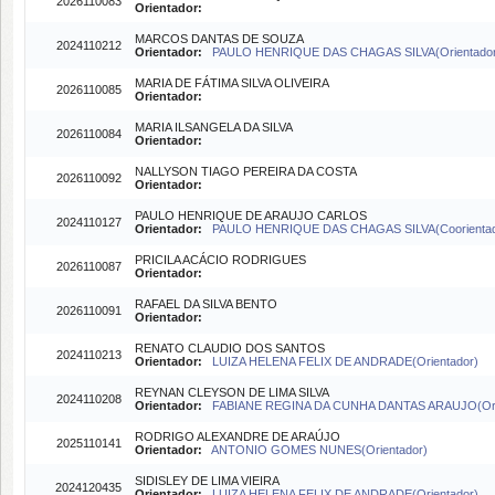
2026110083
Orientador:
MARCOS DANTAS DE SOUZA
2024110212
Orientador:
PAULO HENRIQUE DAS CHAGAS SILVA(Orientador
MARIA DE FÁTIMA SILVA OLIVEIRA
2026110085
Orientador:
MARIA ILSANGELA DA SILVA
2026110084
Orientador:
NALLYSON TIAGO PEREIRA DA COSTA
2026110092
Orientador:
PAULO HENRIQUE DE ARAUJO CARLOS
2024110127
Orientador:
PAULO HENRIQUE DAS CHAGAS SILVA(Coorienta
PRICILA ACÁCIO RODRIGUES
2026110087
Orientador:
RAFAEL DA SILVA BENTO
2026110091
Orientador:
RENATO CLAUDIO DOS SANTOS
2024110213
Orientador:
LUIZA HELENA FELIX DE ANDRADE(Orientador)
REYNAN CLEYSON DE LIMA SILVA
2024110208
Orientador:
FABIANE REGINA DA CUNHA DANTAS ARAUJO(Ori
RODRIGO ALEXANDRE DE ARAÚJO
2025110141
Orientador:
ANTONIO GOMES NUNES(Orientador)
SIDISLEY DE LIMA VIEIRA
2024120435
Orientador:
LUIZA HELENA FELIX DE ANDRADE(Orientador)