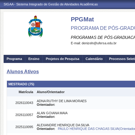
SIGAA - Sistema Integrado de Gestão de Atividades Acadêmicas
PPGMat
PROGRAMA DE PÓS-GRAD
PROGRAMAS DE PÓS-GRADUACA
E-mail:
denizeln@ufersa.edu.br
Programa
Ensino
Projetos de Pesquisa
Calendário
Processos Selet
Alunos Ativos
MESTRADO (75)
Matrícula
Aluno/Orientador
ADNA RUTHY DE LIMA MORAES
2026110043
Orientador:
ALAN GOIANA MAIA
2026110057
Orientador:
ALEXANDRE HENRIQUE DA SILVA
2025110095
Orientador:
PAULO HENRIQUE DAS CHAGAS SILVA(Orientador