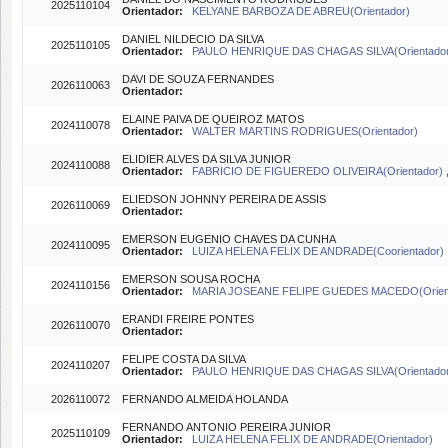
2025110104
Orientador:
KELYANE BARBOZA DE ABREU(Orientador)
DANIEL NILDECIO DA SILVA
2025110105
Orientador:
PAULO HENRIQUE DAS CHAGAS SILVA(Orientador
DAVI DE SOUZA FERNANDES
2026110063
Orientador:
ELAINE PAIVA DE QUEIROZ MATOS
2024110078
Orientador:
WALTER MARTINS RODRIGUES(Orientador)
ELIDIER ALVES DA SILVA JUNIOR
2024110088
Orientador:
FABRICIO DE FIGUEREDO OLIVEIRA(Orientador)
ELIEDSON JOHNNY PEREIRA DE ASSIS
2026110069
Orientador:
EMERSON EUGENIO CHAVES DA CUNHA
2024110095
Orientador:
LUIZA HELENA FELIX DE ANDRADE(Coorientador)
EMERSON SOUSA ROCHA
2024110156
Orientador:
MARIA JOSEANE FELIPE GUEDES MACEDO(Orien
ERANDI FREIRE PONTES
2026110070
Orientador:
FELIPE COSTA DA SILVA
2024110207
Orientador:
PAULO HENRIQUE DAS CHAGAS SILVA(Orientador
2026110072
FERNANDO ALMEIDA HOLANDA
FERNANDO ANTONIO PEREIRA JUNIOR
2025110109
Orientador:
LUIZA HELENA FELIX DE ANDRADE(Orientador)