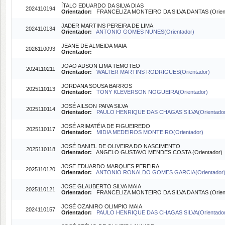
ÍTALO EDUARDO DA SILVA DIAS
2024110194
Orientador:
FRANCELIZA MONTEIRO DA SILVA DANTAS (Orient
JADER MARTINS PEREIRA DE LIMA
2024110134
Orientador:
ANTONIO GOMES NUNES(Orientador)
JEANE DE ALMEIDA MAIA
2026110093
Orientador:
JOAO ADSON LIMA TEMOTEO
2024110211
Orientador:
WALTER MARTINS RODRIGUES(Orientador)
JORDANA SOUSA BARROS
2025110113
Orientador:
TONY KLEVERSON NOGUEIRA(Orientador)
JOSÉ AILSON PAIVA SILVA
2025110114
Orientador:
PAULO HENRIQUE DAS CHAGAS SILVA(Orientador
JOSÉ ARIMATÉIA DE FIGUEIREDO
2025110117
Orientador:
MIDIA MEDEIROS MONTEIRO(Orientador)
JOSÉ DANIEL DE OLIVEIRA DO NASCIMENTO
2025110118
Orientador:
ANGELO GUSTAVO MENDES COSTA (Orientador)
JOSE EDUARDO MARQUES PEREIRA
2025110120
Orientador:
ANTONIO RONALDO GOMES GARCIA(Orientador
JOSE GLAUBERTO SILVA MAIA
2025110121
Orientador:
FRANCELIZA MONTEIRO DA SILVA DANTAS (Orient
JOSÉ OZANIRO OLIMPIO MAIA
2024110157
Orientador:
PAULO HENRIQUE DAS CHAGAS SILVA(Orientador