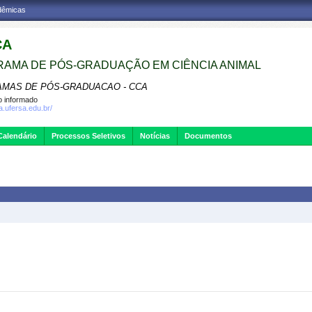
adêmicas
CA
AMA DE PÓS-GRADUAÇÃO EM CIÊNCIA ANIMAL
MAS DE PÓS-GRADUACAO - CCA
 informado
a.ufersa.edu.br/
Calendário
Processos Seletivos
Notícias
Documentos