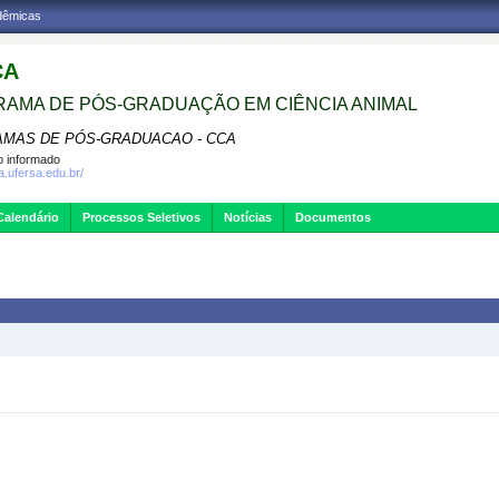
adêmicas
CA
AMA DE PÓS-GRADUAÇÃO EM CIÊNCIA ANIMAL
MAS DE PÓS-GRADUACAO - CCA
 informado
a.ufersa.edu.br/
Calendário
Processos Seletivos
Notícias
Documentos