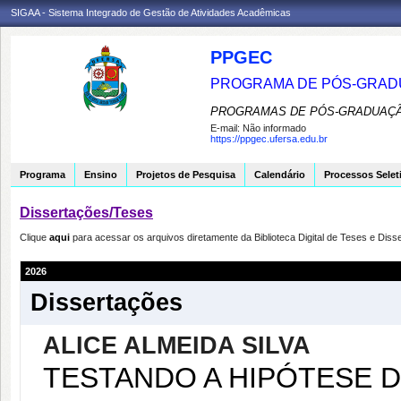
SIGAA - Sistema Integrado de Gestão de Atividades Acadêmicas
PPGEC
PROGRAMA DE PÓS-GRAD
PROGRAMAS DE PÓS-GRADUAÇÃ
E-mail:
Não informado
https://ppgec.ufersa.edu.br
Programa
Ensino
Projetos de Pesquisa
Calendário
Processos Selet
Dissertações/Teses
Clique
aqui
para acessar os arquivos diretamente da Biblioteca Digital de Teses e Di
2026
Dissertações
ALICE ALMEIDA SILVA
TESTANDO A HIPÓTESE 