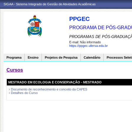
SIGAA - Sistema Integrado de Gestão de Atividades Acadêmicas
PPGEC
PROGRAMA DE PÓS-GRAD
PROGRAMAS DE PÓS-GRADUAÇÃ
E-mail:
Não informado
https://ppgec.ufersa.edu.br
Programa
Ensino
Projetos de Pesquisa
Calendário
Processos Selet
Cursos
MESTRADO EM ECOLOGIA E CONSERVAÇÃO - MESTRADO
› Documento de reconhecimento e conceito da CAPES
› Detalhes do Curso