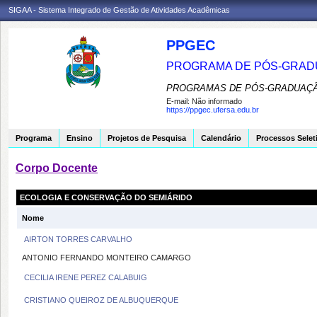
SIGAA - Sistema Integrado de Gestão de Atividades Acadêmicas
PPGEC
PROGRAMA DE PÓS-GRAD
PROGRAMAS DE PÓS-GRADUAÇÃ
E-mail:
Não informado
https://ppgec.ufersa.edu.br
Programa
Ensino
Projetos de Pesquisa
Calendário
Processos Selet
Corpo Docente
ECOLOGIA E CONSERVAÇÃO DO SEMIÁRIDO
Nome
AIRTON TORRES CARVALHO
ANTONIO FERNANDO MONTEIRO CAMARGO
CECILIA IRENE PEREZ CALABUIG
CRISTIANO QUEIROZ DE ALBUQUERQUE