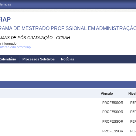
adêmicas
IAP
AMA DE MESTRADO PROFISSIONAL EM ADMINISTRAÇÃO
MAS DE PÓS-GRADUAÇÃO - CCSAH
 informado
ufersa.edu.br/profiap
Calendário
Processos Seletivos
Notícias
Vínculo
Níve
PROFESSOR
PE
PROFESSOR
PE
PROFESSOR
PE
PROFESSOR
PE