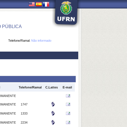
 PÚBLICA
Telefone/Ramal:
Não informado
l
Telefone/Ramal
C.Lattes
E-mail
RMANENTE
RMANENTE
1747
RMANENTE
1333
RMANENTE
2234