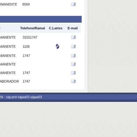
RMANENTE
8569
l
Telefone/Ramal
C.Lattes
E-mail
MANENTE
33151747
MANENTE
1106
MANENTE
1747
MANENTE
MANENTE
1747
ABORADOR
1747
N - sig-prd-sigaa03.sigaa03