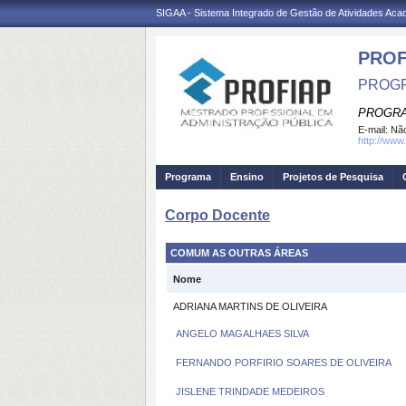
SIGAA - Sistema Integrado de Gestão de Atividades Ac
PROF
PROGR
PROGRA
E-mail:
Não
http://www.
Programa
Ensino
Projetos de Pesquisa
Corpo Docente
COMUM AS OUTRAS ÁREAS
Nome
ADRIANA MARTINS DE OLIVEIRA
ANGELO MAGALHAES SILVA
FERNANDO PORFIRIO SOARES DE OLIVEIRA
JISLENE TRINDADE MEDEIROS