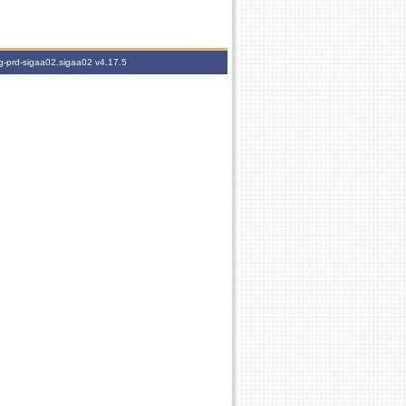
ig-prd-sigaa02.sigaa02
v4.17.5