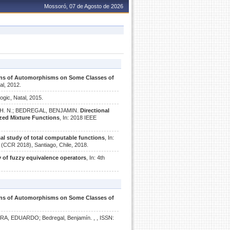
Mossoró, 07 de Agosto de 2026
ns of Automorphisms on Some Classes of
al, 2012.
logic, Natal, 2015.
N H. N.; BEDREGAL, BENJAMIN.
Directional
zed Mixture Functions
, In: 2018 IEEE
al study of total computable functions
, In:
 (CCR 2018), Santiago, Chile, 2018.
 of fuzzy equivalence operators
, In: 4th
ns of Automorphisms on Some Classes of
IRA, EDUARDO; Bedregal, Benjamín.
, , ISSN: