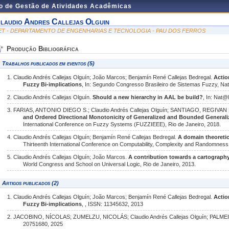
do de Gestão de Atividades Acadêmicas
laudio Andres Callejas Olguin
ET - DEPARTAMENTO DE ENGENHARIAS E TECNOLOGIA - PAU DOS FERROS
Produção Bibliográfica
Trabalhos publicados em eventos (5)
1. Claudio Andrés Callejas Olguín; João Marcos; Benjamín René Callejas Bedregal.
Actio
Fuzzy Bi-implications
, In: Segundo Congresso Brasileiro de Sistemas Fuzzy, Nat
2. Claudio Andrés Callejas Olguín.
Should a new hierarchy in AAL be build?
, In: Nat@
3. FARIAS, ANTONIO DIEGO S.; Claudio Andrés Callejas Olguín; SANTIAGO, REGIVA
and Ordered Directional Monotonicity of Generalized and Bounded Generali
International Conference on Fuzzy Systems (FUZZIEEE), Rio de Janeiro, 2018.
4. Claudio Andrés Callejas Olguín; Benjamín René Callejas Bedregal.
A domain theoretic
Thirteenth International Conference on Computability, Complexity and Randomness
5. Claudio Andrés Callejas Olguín; João Marcos.
A contribution towards a cartography
World Congress and School on Universal Logic, Rio de Janeiro, 2013.
Artigos publicados (2)
1. Claudio Andrés Callejas Olguín; João Marcos; Benjamín René Callejas Bedregal.
Actio
Fuzzy Bi-implications
, , ISSN: 11345632, 2013
2. JACOBINO, NÍCOLAS; ZUMELZU, NICOLÁS; Claudio Andrés Callejas Olguín; PALME
20751680, 2025