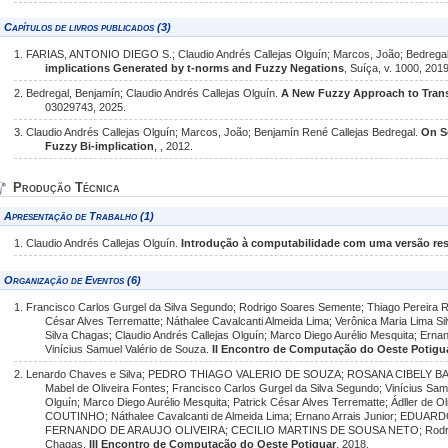
Capítulos de livros publicados (3)
1. FARIAS, ANTONIO DIEGO S.; Claudio Andrés Callejas Olguín; Marcos, João; Bedregal
implications Generated by t-norms and Fuzzy Negations
, Suíça, v. 1000, 2019
2. Bedregal, Benjamín; Claudio Andrés Callejas Olguín.
A New Fuzzy Approach to Trans
03029743, 2025.
3. Claudio Andrés Callejas Olguín; Marcos, João; Benjamín René Callejas Bedregal.
On S
Fuzzy Bi-implication
, , 2012.
Produção Técnica
Apresentação de Trabalho (1)
1. Claudio Andrés Callejas Olguín.
Introdução à computabilidade com uma versão res
Organização de Eventos (6)
1. Francisco Carlos Gurgel da Silva Segundo; Rodrigo Soares Semente; Thiago Pereira Ri
César Alves Terrematte; Náthalee Cavalcanti Almeida Lima; Verônica Maria Lima Si
Silva Chagas; Claudio Andrés Callejas Olguín; Marco Diego Aurélio Mesquita; Ernano
Vinícius Samuel Valério de Souza.
II Encontro de Computação do Oeste Potigu
2. Lenardo Chaves e Silva; PEDRO THIAGO VALERIO DE SOUZA; ROSANA CIBELY BATI
Mabel de Oliveira Fontes; Francisco Carlos Gurgel da Silva Segundo; Vinícius Samu
Olguín; Marco Diego Aurélio Mesquita; Patrick César Alves Terrematte; Ádller d
COUTINHO; Náthalee Cavalcanti de Almeida Lima; Ernano Arrais Junior; E
FERNANDO DE ARAUJO OLIVEIRA; CECILIO MARTINS DE SOUSA NETO; Rodrigo 
Chagas.
III Encontro de Computação do Oeste Potiguar
, 2018.