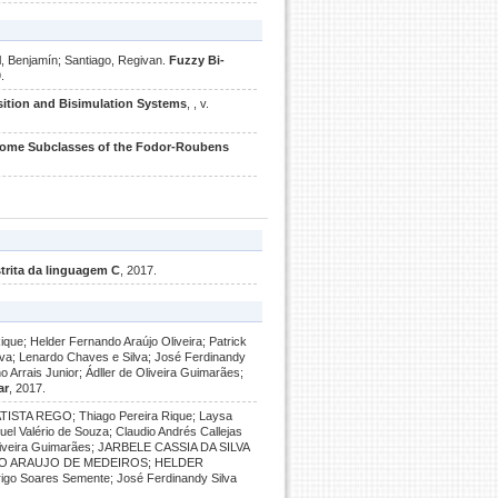
, Benjamín; Santiago, Regivan.
Fuzzy Bi-
.
ition and Bisimulation Systems
, , v.
ome Subclasses of the Fodor-Roubens
trita da linguagem C
, 2017.
que; Helder Fernando Araújo Oliveira; Patrick
lva; Lenardo Chaves e Silva; José Ferdinandy
 Arrais Junior; Ádller de Oliveira Guimarães;
ar
, 2017.
STA REGO; Thiago Pereira Rique; Laysa
el Valério de Souza; Claudio Andrés Callejas
e Oliveira Guimarães; JARBELE CASSIA DA SILVA
DUARDO ARAUJO DE MEDEIROS; HELDER
Soares Semente; José Ferdinandy Silva