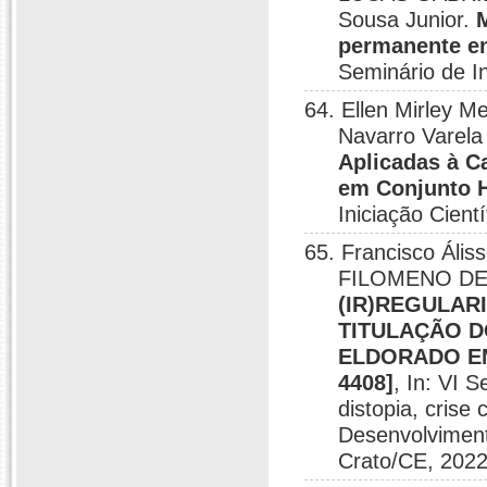
Sousa Junior.
permanente em
Seminário de I
64. Ellen Mirley Me
Navarro Varela
Aplicadas à Ca
em Conjunto H
Iniciação Cien
65. Francisco Ális
FILOMENO DE A
(IR)REGULAR
TITULAÇÃO 
ELDORADO EM
4408]
, In: VI 
distopia, crise 
Desenvolvimen
Crato/CE, 2022