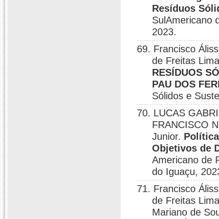
Resíduos Sóli
SulAmericano d
2023.
69. Francisco Ális
de Freitas Lim
RESÍDUOS SÓ
PAU DOS FER
Sólidos e Sust
70. LUCAS GABRIE
FRANCISCO NÉL
Junior.
Polític
Objetivos de 
Americano de 
do Iguaçu, 202
71. Francisco Ális
de Freitas Li
Mariano de Sou