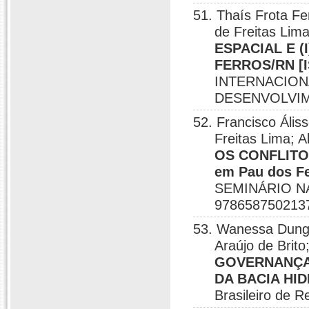
51. Thaís Frota F
de Freitas Lim
ESPACIAL E 
FERROS/RN [I
INTERNACIONA
DESENVOLVIME
52. Francisco Ális
Freitas Lima; 
OS CONFLITOS
em Pau dos F
SEMINÁRIO N
9786587502137
53. Wanessa Dunga
Araújo de Brito
GOVERNANÇA 
DA BACIA HI
Brasileiro de R