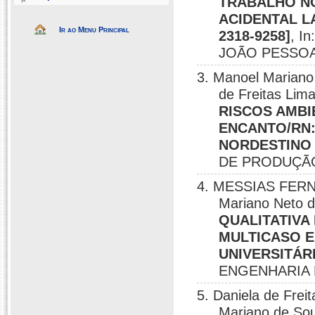
TRABALHO NO
ACIDENTAL L
Ir ao Menu Principal
2318-9258]
, I
JOÃO PESSOA/
3. Manoel Mariano 
de Freitas L
RISCOS AMBI
ENCANTO/RN:
NORDESTINO [
DE PRODUÇÃO
4. MESSIAS FERNA
Mariano Neto d
QUALITATIVA
MULTICASO 
UNIVERSITÁRI
ENGENHARIA 
5. Daniela de Fr
Mariano de Sou