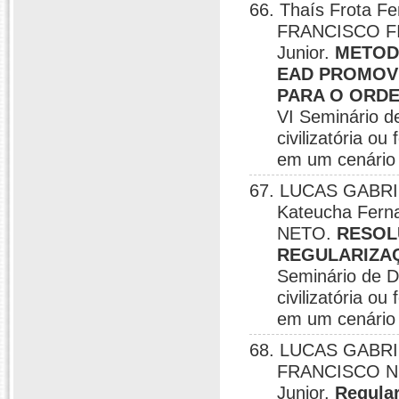
66. Thaís Frota Fe
FRANCISCO FI
Junior.
METOD
EAD PROMOVI
PARA O ORDE
VI Seminário d
civilizatória o
em um cenário
67. LUCAS GABRIE
Kateucha Fer
NETO.
RESOL
REGULARIZAÇ
Seminário de D
civilizatória o
em um cenário
68. LUCAS GABRIE
FRANCISCO NÉL
Junior.
Regular