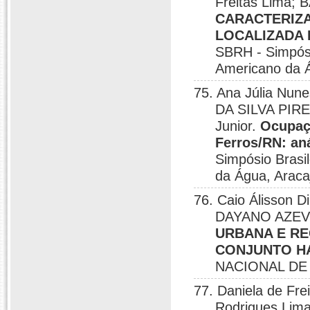
Freitas Lima
CARACTERIZ
LOCALIZADA 
SBRH - Simpósi
Americano da Á
75. Ana Júlia Nu
DA SILVA PIRES
Junior.
Ocupaç
Ferros/RN: an
Simpósio Brasi
da Água, Araca
76. Caio Álisson D
DAYANO AZEV
URBANA E RE
CONJUNTO HA
NACIONAL DE 
77. Daniela de Fre
Rodrigues Lima