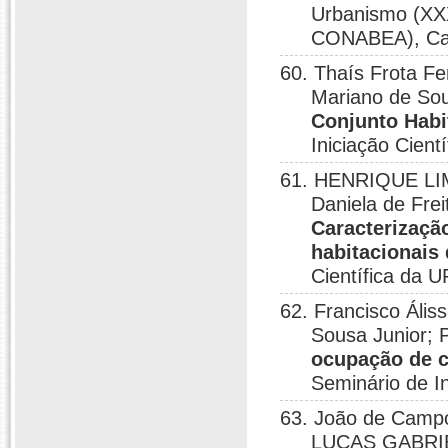
Urbanismo (XX
CONABEA), Cam
60. Thaís Frota Fe
Mariano de Sou
Conjunto Habi
Iniciação Cien
61. HENRIQUE L
Daniela de Frei
Caracterizaçã
habitacionais
Científica da 
62. Francisco Ális
Sousa Junior; 
ocupação de c
Seminário de I
63. João de Campo
LUCAS GABRIEL