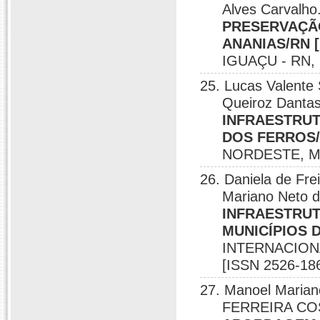
Alves Carvalho
PRESERVAÇÃO
ANANIAS/RN [
IGUAÇU - RN, 
25. Lucas Valente 
Queiroz Danta
INFRAESTRUT
DOS FERROS/R
NORDESTE, Mo
26. Daniela de Fre
Mariano Neto d
INFRAESTRU
MUNICÍPIOS 
INTERNACIONA
[ISSN 2526-1
27. Manoel Marian
FERREIRA COST