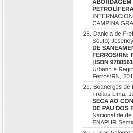
ABORDAGEM D
PETROLÍFERA 
INTERNACIONA
CAMPINA GRAN
28. Daniela de Fre
Souto; Joseney
DE SANEAMEN
FERROS/RN: 
[ISBN 9788561
Urbano e Regio
Ferros/RN, 201
29. Boanerges de F
Freitas Lima; 
SECA AO CON
DE PAU DOS F
Nacional de de
ENAPUR-Semiár
30. Lucas Valente 