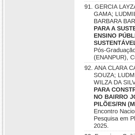
91. GERCIA LAY
GAMA; LUDMILE
BARBARA BA
PARA A SUST
ENSINO PÚB
SUSTENTÁVE
Pós-Graduação
(ENANPUR), Cur
92. ANA CLARA 
SOUZA; LUDMIL
WILZA DA SIL
PARA CONSTR
NO BAIRRO J
PILÕES/RN (
Encontro Nacio
Pesquisa em Pl
2025.