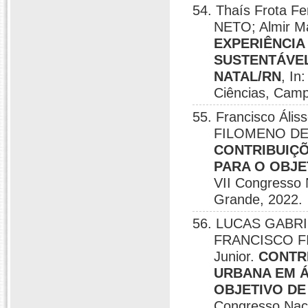
54. Thaís Frota 
NETO; Almir Ma
EXPERIÊNCIA
SUSTENTÁVEL
NATAL/RN
, In
Ciências, Camp
55. Francisco Ális
FILOMENO DE A
CONTRIBUIÇ
PARA O OBJE
VII Congresso 
Grande, 2022.
56. LUCAS GABRIE
FRANCISCO FI
Junior.
CONTR
URBANA EM 
OBJETIVO DE
Congresso Naci