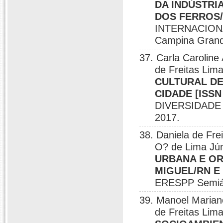
DA INDÚSTRI
DOS FERROS/R
INTERNACIONA
Campina Grand
37. Carla Caroline
de Freitas Lim
CULTURAL DE
CIDADE [ISSN
DIVERSIDADE 
2017.
38. Daniela de Fre
O? de Lima Jún
URBANA E OR
MIGUEL/RN E 
ERESPP Semiár
39. Manoel Mariano
de Freitas Lim