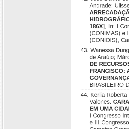
Andrade; Uliss
ARRECADAÇÃ
HIDROGRÁFICA
186X]
, In: I C
(CONIMAS) e II
(CONIDIS), Ca
43. Wanessa Dunga
de Araújo; Már
DE RECURSOS
FRANCISCO: 
GOVERNANÇA 
BRASILEIRO D
44. Kerlia Roberta
Valones.
CARA
EM UMA CIDA
I Congresso In
e III Congress