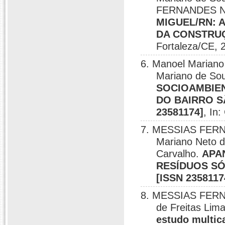
FERNANDES 
MIGUEL/RN: 
DA CONSTRUÇÃ
Fortaleza/CE, 
6. Manoel Mariano N
Mariano de Sou
SOCIOAMBIEN
DO BAIRRO S
23581174]
, In
7. MESSIAS FERNA
Mariano Neto da
Carvalho.
APA
RESÍDUOS SÓ
[ISSN 2358117
8. MESSIAS FERNA
de Freitas Lim
estudo multic