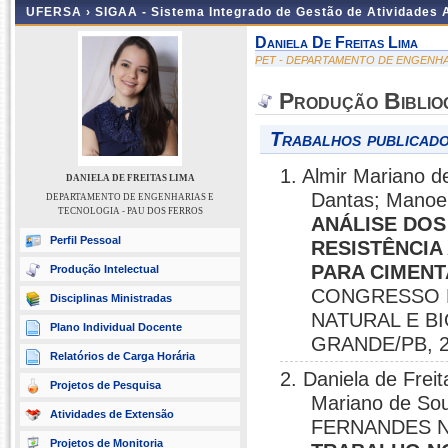
UFERSA ›
SIGAA - Sistema Integrado de Gestão de Atividades
Daniela De Freitas Lima
PET - DEPARTAMENTO DE ENGENHA
Produção Biblio
Trabalhos publicado
1. Almir Mariano d
DANIELA DE FREITAS LIMA
Dantas; Manoel
DEPARTAMENTO DE ENGENHARIAS E
TECNOLOGIA - PAU DOS FERROS
ANÁLISE DOS
Perfil Pessoal
RESISTÊNCIA
PARA CIMENT
Produção Intelectual
CONGRESSO N
Disciplinas Ministradas
NATURAL E B
Plano Individual Docente
GRANDE/PB, 2
Relatórios de Carga Horária
2. Daniela de Fr
Projetos de Pesquisa
Mariano de Sou
Atividades de Extensão
FERNANDES 
Projetos de Monitoria