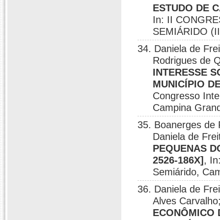
ESTUDO DE C
In: II CONG
SEMIÁRIDO (II
34. Daniela de Fre
Rodrigues de 
INTERESSE S
MUNICÍPIO DE
Congresso Inte
Campina Grand
35. Boanerges de 
Daniela de Fre
PEQUENAS DO
2526-186X]
, I
Semiárido, Ca
36. Daniela de Fre
Alves Carvalho
ECONÔMICO 