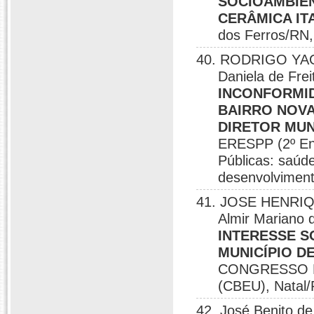
SOCIOAMBIEN
CERÂMICA ITA
dos Ferros/RN,
40. RODRIGO YAG
Daniela de Frei
INCONFORMI
BAIRRO NOVA
DIRETOR MUNI
ERESPP (2º Enc
Públicas: saúde
desenvolviment
41. JOSE HENRIQU
Almir Mariano 
INTERESSE S
MUNICÍPIO DE
CONGRESSO B
(CBEU), Natal/
42. José Benito de