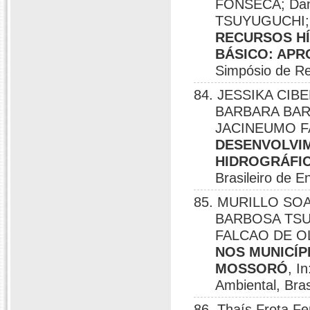
FONSÊCA; Dan
TSUYUGUCHI;
RECURSOS HÍ
BÁSICO: APR
Simpósio de Re
84. JESSIKA CIBE
BARBARA BAR
JACINEUMO F
DESENVOLVIM
HIDROGRÁFI
Brasileiro de E
85. MURILLO SOAR
BARBOSA TSU
FALCAO DE O
NOS MUNICÍP
MOSSORÓ
, I
Ambiental, Bras
86. Thaís Frota Fe