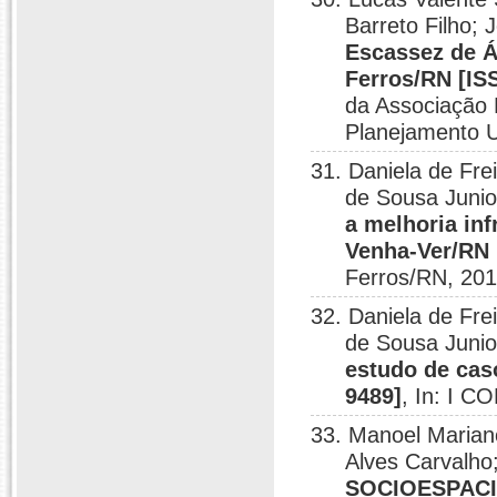
Barreto Filho;
Escassez de Á
Ferros/RN [IS
da Associação
Planejamento U
31. Daniela de Fre
de Sousa Junio
a melhoria inf
Venha-Ver/RN 
Ferros/RN, 201
32. Daniela de Fre
de Sousa Junio
estudo de cas
9489]
, In: I 
33. Manoel Mariano
Alves Carvalho
SOCIOESPAC