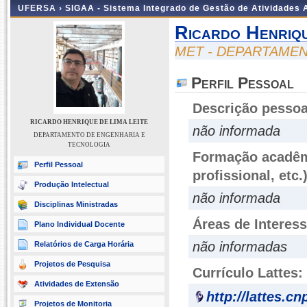
UFERSA ›
SIGAA - Sistema Integrado de Gestão de Atividades
Ricardo Henriqu
MET - DEPARTAME
Perfil Pessoal
Descrição pessoa
RICARDO HENRIQUE DE LIMA LEITE
não informada
DEPARTAMENTO DE ENGENHARIA E
TECNOLOGIA
Formação acadêmi
Perfil Pessoal
profissional, etc.
Produção Intelectual
não informada
Disciplinas Ministradas
Áreas de Interes
Plano Individual Docente
não informadas
Relatórios de Carga Horária
Projetos de Pesquisa
Currículo Lattes:
Atividades de Extensão
http://lattes.c
Projetos de Monitoria