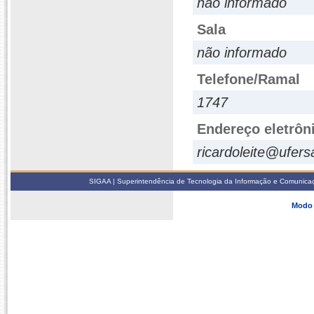
não informado
Sala
não informado
Telefone/Ramal
1747
Endereço eletrôn
ricardoleite@ufers
SIGAA | Superintendência de Tecnologia da Informação e Comunicaçã
Modo 