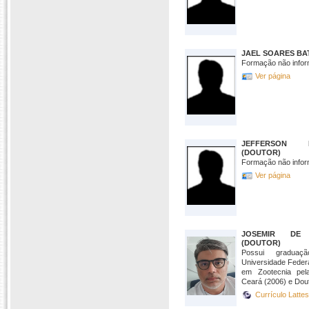
JAEL SOARES BA
Formação não infor
Ver página
JEFFERSON F
(DOUTOR)
Formação não infor
Ver página
JOSEMIR DE
(DOUTOR)
Possui gradua
Universidade Feder
em Zootecnia pel
Ceará (2006) e Dout
Currículo Latte