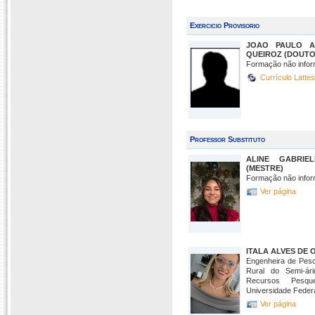
Exercicio Provisorio
JOAO PAULO A
QUEIROZ (DOUTO
Formação não infor
Currículo Latte
Professor Substituto
ALINE GABRIE
(MESTRE)
Formação não infor
Ver página
ITALA ALVES DE 
Engenheira de Pesc
Rural do Semi-á
Recursos Pesqu
Universidade Federal
Ver página