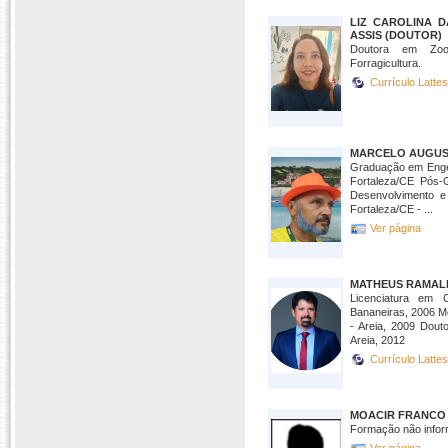
LIZ CAROLINA 
ASSIS (DOUTOR)
Doutora em Zoo
Forragicultura.
Currículo Latte
MARCELO AUGUS
Graduação em Enge
Fortaleza/CE Pós
Desenvolvimento e
Fortaleza/CE - ...
Ver página
MATHEUS RAMALH
Licenciatura em 
Bananeiras, 2006 M
- Areia, 2009 Dout
Areia, 2012
Currículo Latte
MOACIR FRANCO 
Formação não infor