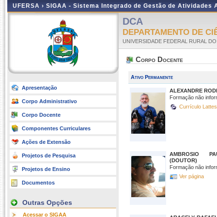
UFERSA ›
SIGAA - Sistema Integrado de Gestão de Atividades
DCA
DEPARTAMENTO DE CIÊ
UNIVERSIDADE FEDERAL RURAL DO
Corpo Docente
Ativo Permanente
Apresentação
ALEXANDRE RODR
Formação não infor
Corpo Administrativo
Currículo Latte
Corpo Docente
Componentes Curriculares
Ações de Extensão
AMBROSIO PA
Projetos de Pesquisa
(DOUTOR)
Formação não infor
Projetos de Ensino
Ver página
Documentos
Outras Opções
Acessar o SIGAA