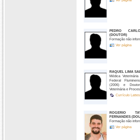
Ver página
PEDRO CARL
(DOUTOR)
Formação não infor
Ver página
RAQUEL LIMA SA
Médica Veterinária
Federal Flumine
(2006) e Douto
Veterinária e Proce
Currículo Latte
ROGERIO TA
FERNANDES (DO
Formação não infor
Ver página