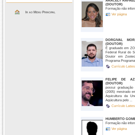
ARACELY RAFAE
(DOUTOR)
Formação não infor
Ir ao Menu Principal
Ver página
DORGIVAL MOR
(DOUTOR)
É graduado em ZO
Federal Rural do S
Doutor em Zootecn
Programa Programa 
Currículo Latte
FELIPE DE AZ
(DOUTOR)
possui graduação
(2005) mestrado em
Aquicultura da U
Aqüicultura pelo ...
Currículo Latte
HUMBERTO GOME
Formação não infor
Ver página