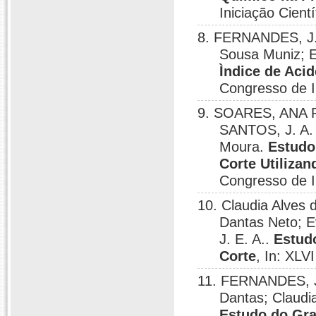
Iniciação Cientí
8. FERNANDES, J. 
Sousa Muniz; 
Ìndice de Aci
Congresso de In
9. SOARES, ANA P
SANTOS, J. A. 
Moura.
Estudo
Corte Utiliza
Congresso de In
10. Claudia Alves
Dantas Neto; 
J. E. A..
Estud
Corte
, In: XLV
11. FERNANDES, J.
Dantas; Claudi
Estudo do Gra