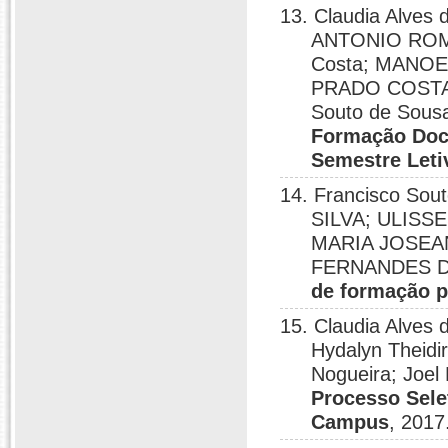
13. Claudia Alve
ANTONIO ROM
Costa; MANOE
PRADO COSTA;
Souto de Sousa
Formação Doce
Semestre Leti
14. Francisco So
SILVA; ULISS
MARIA JOSEA
FERNANDES DE
de formação p
15. Claudia Alves 
Hydalyn Theidi
Nogueira; Joel
Processo Sele
Campus
, 2017