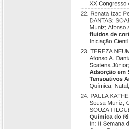
XX Congresso d
22. Renata Izac 
DANTAS; SOAR
Muniz; Afonso 
fluidos de co
Iniciação Cient
23. TEREZA NEUM
Afonso A. Danta
Scatena Júnior
Adsorção em S
Tensoativos 
Química, Natal
24. PAULA KATHE
Sousa Muniz;
SOUZA FILGUEI
Química do Ri
In: II Semana 