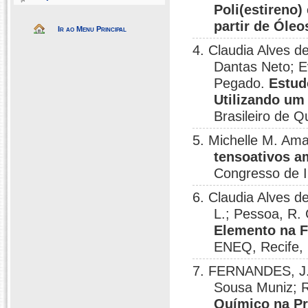
Poli(estireno
partir de Óleo
Ir ao Menu Principal
4. Claudia Alves 
Dantas Neto; E
Pegado.
Estud
Utilizando um
Brasileiro de Q
5. Michelle M. Ama
tensoativos a
Congresso de In
6. Claudia Alves de
L.; Pessoa, R.
Elemento na F
ENEQ, Recife,
7. FERNANDES, J. 
Sousa Muniz; 
Químico na Pr