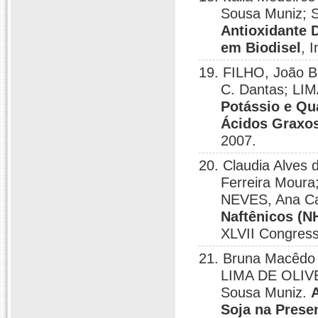
Sousa Muniz; S
Antioxidante 
em Biodisel
, 
19. FILHO, João B
C. Dantas; LIM
Potássio e Qua
Ácidos Graxo
2007.
20. Claudia Alves
Ferreira Mour
NEVES, Ana Ca
Naftênicos (N
XLVII Congress
21. Bruna Macêdo 
LIMA DE OLIVE
Sousa Muniz.
Soja na Prese