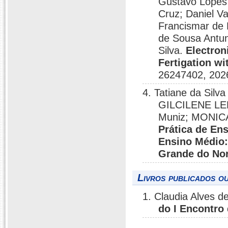
Gustavo Lopes 
Cruz; Daniel V
Francismar de 
de Sousa Antune
Silva.
Electron
Fertigation wi
26247402, 202
4. Tatiane da Silv
GILCILENE LE
Muniz; MONI
Prática de En
Ensino Médio:
Grande do Nor
Livros publicados o
1. Claudia Alves
do I Encontro