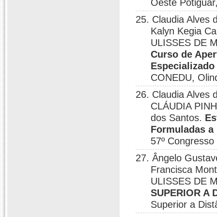
Oeste Potigua
25. Claudia Alves 
Kalyn Kegia C
ULISSES DE 
Curso de Ape
Especializado
CONEDU, Olind
26. Claudia Alves
CLÁUDIA PINHE
dos Santos.
Es
Formuladas a 
57º Congresso 
27. Ângelo Gustav
Francisca Mont
ULISSES DE 
SUPERIOR A 
Superior a Dis