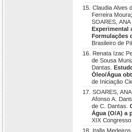
15. Claudia Alves
Ferreira Moura
SOARES, ANA
Experimental 
Formulações d
Brasileiro de 
16. Renata Izac Pe
de Sousa Muni
Dantas.
Estud
Òleo/Água obti
de Iniciação Cie
17. SOARES, ANA 
Afonso A. Dant
de C. Dantas.
Água (O/A) a 
XIX Congresso d
18. Italla Medeiro