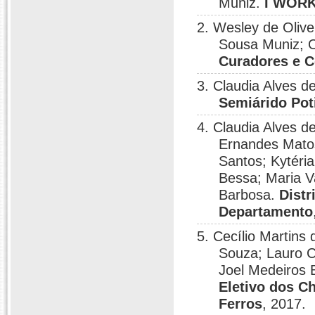
Muniz.
I WOR
2. Wesley de Olive
Sousa Muniz; O
Curadores e 
3. Claudia Alves 
Semiárido Pot
4. Claudia Alves d
Ernandes Matos
Santos; Kytéri
Bessa; Maria V
Barbosa.
Dist
Departamento
5. Cecílio Martin
Souza; Lauro C
Joel Medeiros 
Eletivo dos C
Ferros
, 2017.