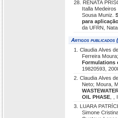
28. RENATA PRISC
Italla Medeiro
Sousa Muniz.
para aplicação
da UFRN, Natal
Artigos publicados 
1. Claudia Alves 
Ferreira Moura
Formulations o
19820593, 200
2. Claudia Alves d
Neto; Moura, M.
WASTEWATER
OIL PHASE
, ,
3. LUARA PATRÍCIA
Simone Cristin