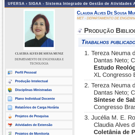
UFERSA ›
SIGAA - Sistema Integrado de Gestão de Atividades
Claudia Alves De Sousa Mu
MET - DEPARTAMENTO DE ENGENH
Produção Biblio
Trabalhos publicado
1. Tereza Neuma d
CLAUDIA ALVES DE SOUSA MUNIZ
Dantas Neto; C
DEPARTAMENTO DE ENGENHARIA E
TECNOLOGIA
Estudo Reoló
Perfil Pessoal
XL Congresso B
Produção Intelectual
2. Tereza Neuma d
Disciplinas Ministradas
Dantas Neto; C
Síntese de Sa
Plano Individual Docente
Congresso Bras
Relatórios de Carga Horária
Projetos de Pesquisa
3. Jucélia M. E. 
Claudia Alves
Atividades de Extensão
Coletânia de 
Projetos de Monitoria