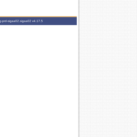
ig-prd-sigaa02.sigaa02
v4.17.5