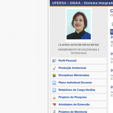
UFERSA ›
SIGAA - Sistema Integra
C
M
T
2
Q
CLAUDIA ALVES DE SOUSA MUNIZ
C
DEPARTAMENTO DE ENGENHARIA E
TECNOLOGIA
2
L
Perfil Pessoal
C
Produção Intelectual
2
Disciplinas Ministradas
L
C
Plano Individual Docente
2
Relatórios de Carga Horária
L
C
Projetos de Pesquisa
Atividades de Extensão
Projetos de Monitoria