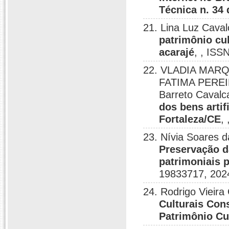
Técnica n. 34
21. Lina Luz Caval
patrimônio cul
acarajé
, , ISS
22. VLADIA MARQU
FATIMA PEREI
Barreto Cavalc
dos bens artif
Fortaleza/CE
,
23. Nívia Soares d
Preservação d
patrimoniais 
19833717, 202
24. Rodrigo Viei
Culturais Con
Patrimônio Cul