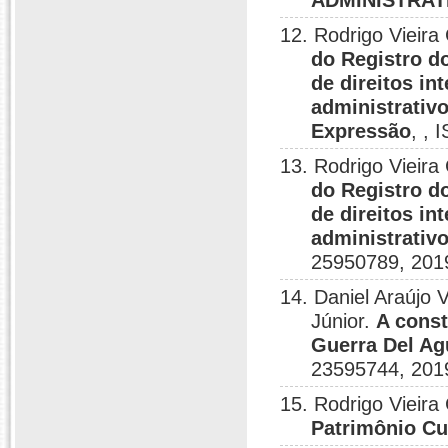
ADMINISTRAT
12. Rodrigo Vieira
do Registro d
de direitos in
administrativ
Expressão
, ,
13. Rodrigo Vieira
do Registro d
de direitos in
administrativ
25950789, 201
14. Daniel Araújo 
Júnior.
A const
Guerra Del Ag
23595744, 201
15. Rodrigo Vieira
Patrimônio Cul