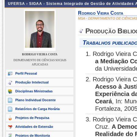
UFERSA ›
SIGAA - Sistema Integrado de Gestão de Atividades
Rodrigo Vieira Costa
MSA - DEPARTAMENTO DE CIÊNCIAS
Produção Biblio
Trabalhos publicado
1. Rodrigo Vieira 
RODRIGO VIEIRA COSTA
a Mediação Co
DEPARTAMENTO DE CIÊNCIAS SOCIAIS
APLICADAS
da Universidad
Perfil Pessoal
2. Rodrigo Vieira 
Produção Intelectual
Acesso à Justi
Disciplinas Ministradas
Experiência d
Ceará
, In: Mun
Plano Individual Docente
Fortaleza, 2005
Relatórios de Carga Horária
Projetos de Pesquisa
3. Rodrigo Vieira 
Cruz.
A Democr
Atividades de Extensão
Realidade do 
Projetos de Monitoria