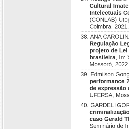
Cultural Imate
Intelectuais C
(CONLAB) Utopi
Coimbra, 2021
38. ANA CAROLINA
Regulação Leg
projeto de Lei
brasileira
, In:
Mossoró, 2022
39. Edmilson Gonç
performance ?
de expressão a
UFERSA, Mosso
40. GARDEL IGOR
criminalização
caso Gerald T
Seminário de I