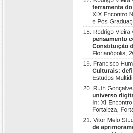
17. Rodrigo Vieira
ferramenta do
XIX Encontro N
e Pós-Graduaçã
18. Rodrigo Vieira
pensamento co
Constituição 
Florianópolis, 
19. Francisco Hum
Culturais: def
Estudos Multidi
20. Ruth Gonçalve
universo digit
In: XI Encontr
Fortaleza, Fort
21. Vitor Melo Stu
de aprimorame