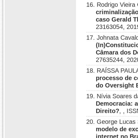
16. Rodrigo Vie
criminalização
caso Gerald T
23163054, 201
17. Johnata Caval
(In)Constituc
Câmara dos De
27635244, 202
18. RAÍSSA PAULA
processo de c
do Oversight 
19. Nívia Soares d
Democracia: a
Direito?
, , IS
20. George Lucas 
modelo de exc
internet no Br