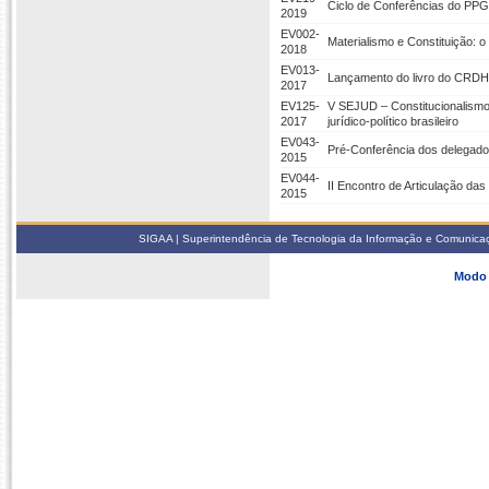
Ciclo de Conferências do PPGD
2019
EV002-
Materialismo e Constituição: 
2018
EV013-
Lançamento do livro do CRDH: 
2017
EV125-
V SEJUD – Constitucionalismo e
2017
jurídico-político brasileiro
EV043-
Pré-Conferência dos delegados
2015
EV044-
II Encontro de Articulação das
2015
SIGAA | Superintendência de Tecnologia da Informação e Comunicaçã
Modo 