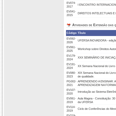
EV074-
I ENCONTRO INTERNACION
2017
EV041-
DIREITOS INTELECTUAIS E
2015
Atividades de Extensão das q
Código
Título
EV092-
UFERSA INOVADORA - ediçã
2026
EV061-
Workshop sobre Direitos Autor
2025
EV179-
XXX SEMINÁRIO DE INICIAÇ
2024
EV191-
XX Semana Nacional do Livro e
2024
EV080-
XIX Semana Nacional do Livro 
2023
de qualidade.
PG002-
APRENDENDO A ENSINAR: 
2021
APRENDIZAGEM NA FORMA
EV107-
Introdução ao Sistema Eletrô
2020
EV061-
Aula Magna - Constituição: 30
2019
da UFERSA
EV114-
Ciclo de Conferências do Mes
2019
EV219-