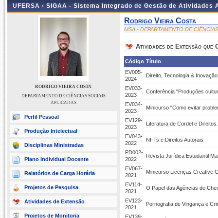
UFERSA ›
SIGAA - Sistema Integrado de Gestão de Atividades
Rodrigo Vieira Costa
MSA - DEPARTAMENTO DE CIÊNCIAS
Atividades de Extensão que
Código
Título
EV005-
Direito, Tecnologia & Inovação:
2024
RODRIGO VIEIRA COSTA
EV033-
Conferência "Produções culturai
2023
DEPARTAMENTO DE CIÊNCIAS SOCIAIS
APLICADAS
EV034-
Minicurso "Como evitar proble
2023
Perfil Pessoal
EV129-
Literatura de Cordel e Direitos
2023
Produção Intelectual
EV043-
NFTs e Direitos Autorais
2022
Disciplinas Ministradas
PD002-
Revista Jurídica Estudantil M
Plano Individual Docente
2022
EV067-
Minicurso Licenças Creative C
Relatórios de Carga Horária
2021
EV114-
Projetos de Pesquisa
O Papel das Agências de Chec
2021
EV123-
Atividades de Extensão
Pornografia de Vingança e Cri
2021
Projetos de Monitoria
EV139-