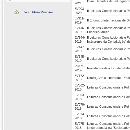
Duas Décadas de Salvaguarda d
2021
EV003-
II Leituras Constitucionais e
Ir ao Menu Principal
2020
EV111-
II Encontro Internacional de Di
2019
EV146-
II Leituras Constitucionais e
2019
Friedrich Muller
EV144-
II Leituras Constitucionais e 
2019
Intérpretes da Constituição" d
EV147-
II Leituras Constitucionais e P
2019
EV145-
II Leituras Constitucionais e P
2019
PJ071-
Revista Jurídica Estudantil Ma
2019
EV172-
Direito, Arte e Liberdade - En
2019
EV062-
Leituras Constitucionais e Po
2018
EV063-
Leituras Constitucionais e Po
2018
EV079-
Leituras Constitucionais e Polí
2018
EV074-
Leituras Constitucionais e Po
2018
EV075-
Leituras Constitucionais e Pol
2018
jurisprudencial na "Sociedade