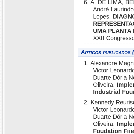
6. A. DE LIMA, 
André Laurind
Lopes.
DIAGN
REPRESENTAÇ
UMA PLANTA 
XXII Congresso 
Artigos publicados 
1. Alexandre Magn
Victor Leonard
Duarte Dória N
Oliveira.
Imple
Industrial Fo
2. Kennedy Reuris
Victor Leonard
Duarte Dória N
Oliveira.
Imple
Foudation Fii