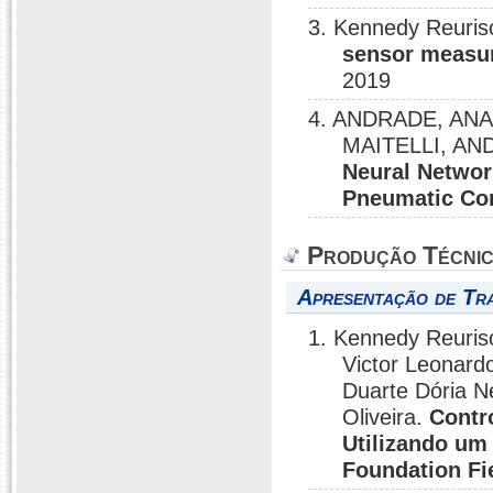
3. Kennedy Reuri
sensor measur
2019
4. ANDRADE, ANA
MAITELLI, AN
Neural Network
Pneumatic Con
Produção Técni
Apresentação de Tr
1. Kennedy Reuris
Victor Leonard
Duarte Dória N
Oliveira.
Contr
Utilizando u
Foundation Fi