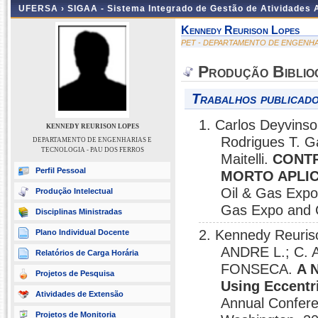
UFERSA ›
SIGAA - Sistema Integrado de Gestão de Atividades
Kennedy Reurison Lopes
PET - DEPARTAMENTO DE ENGENHA
Produção Biblio
Trabalhos publicado
1. Carlos Deyvins
KENNEDY REURISON LOPES
Rodrigues T. G
DEPARTAMENTO DE ENGENHARIAS E
TECNOLOGIA - PAU DOS FERROS
Maitelli.
CONT
Perfil Pessoal
MORTO APLIC
Oil & Gas Expo
Produção Intelectual
Gas Expo and C
Disciplinas Ministradas
2. Kennedy Reuri
Plano Individual Docente
ANDRE L.; C.
Relatórios de Carga Horária
FONSECA.
A N
Projetos de Pesquisa
Using Eccentri
Atividades de Extensão
Annual Conferen
Projetos de Monitoria