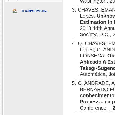
Washington, 2
3. CHAVES, EMANO
Ir ao Menu Principal
Lopes.
Unknow
Estimation in
2018 44th Annua
Society, D.C., 
4. Q. CHAVES, EM
Lopes; C. AN
FONSECA.
Ob
Aplicado à Es
Takagi-Sugen
Automática, Jo
5. C. ANDRADE, A
BERNARDO FO
conhecimento 
Process - na 
Conference, , 