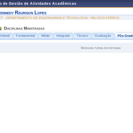
do de Gestão de Atividades Acadêmicas
ennedy Reurison Lopes
ET - DEPARTAMENTO DE ENGENHARIAS E TECNOLOGIA - PAU DOS FERROS
Disciplinas Ministradas
Infantil
Fundamental
Médio
Integrado
Técnico
Graduação
Pós-Grad
Nenhuma turma encontrada