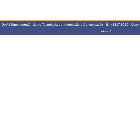
IGAA | Superintendência de Tecnologia da Informação e Comunicação - (84) 3317-8210 | Copyri
v4.17.5