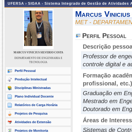
UFERSA ›
SIGAA - Sistema Integrado de Gestão de Atividades
Marcus Vinicius
MET - DEPARTAME
Perfil Pessoal
Descrição pessoa
MARCUS VINICIUS SILVERIO COSTA
Professor de engen
DEPARTAMENTO DE ENGENHARIA E
TECNOLOGIA
controle digital e
Perfil Pessoal
Formação acadêmi
Produção Intelectual
profissional, etc.
Disciplinas Ministradas
Graduação em Enge
Plano Individual Docente
Mestrado em Engen
Relatórios de Carga Horária
Doutorado em Enge
Projetos de Pesquisa
Áreas de Interes
Atividades de Extensão
Sistemas de Contro
Projetos de Monitoria