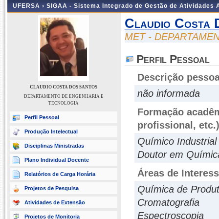
UFERSA ›
SIGAA - Sistema Integrado de Gestão de Atividades
Claudio Costa 
MET - DEPARTAME
Perfil Pessoal
Descrição pessoa
CLAUDIO COSTA DOS SANTOS
não informada
DEPARTAMENTO DE ENGENHARIA E
TECNOLOGIA
Formação acadêmi
Perfil Pessoal
profissional, etc.
Produção Intelectual
Químico Industria
Disciplinas Ministradas
Doutor em Químic
Plano Individual Docente
Áreas de Interes
Relatórios de Carga Horária
Química de Produt
Projetos de Pesquisa
Cromatografia
Atividades de Extensão
Espectroscopia
Projetos de Monitoria