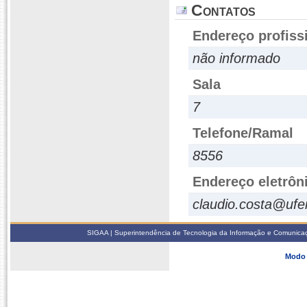
Contatos
Endereço profiss
não informado
Sala
7
Telefone/Ramal
8556
Endereço eletrôn
claudio.costa@ufe
SIGAA | Superintendência de Tecnologia da Informação e Comunicaçã
Modo 