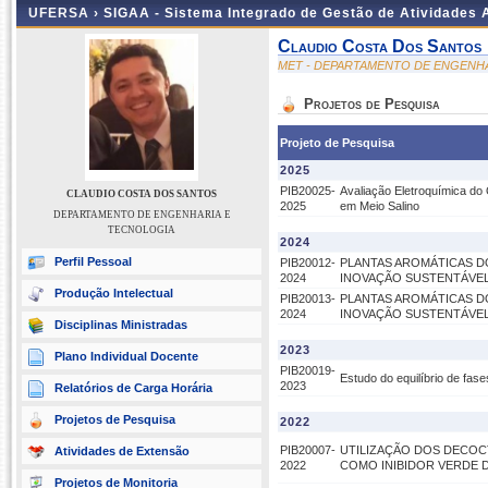
UFERSA ›
SIGAA - Sistema Integrado de Gestão de Atividades
Claudio Costa Dos Santos
MET - DEPARTAMENTO DE ENGENH
Projetos de Pesquisa
Projeto de Pesquisa
2025
PIB20025-
Avaliação Eletroquímica do 
CLAUDIO COSTA DOS SANTOS
2025
em Meio Salino
DEPARTAMENTO DE ENGENHARIA E
TECNOLOGIA
2024
Perfil Pessoal
PIB20012-
PLANTAS AROMÁTICAS D
2024
INOVAÇÃO SUSTENTÁVE
Produção Intelectual
PIB20013-
PLANTAS AROMÁTICAS D
2024
INOVAÇÃO SUSTENTÁVE
Disciplinas Ministradas
2023
Plano Individual Docente
PIB20019-
Estudo do equilíbrio de fas
2023
Relatórios de Carga Horária
Projetos de Pesquisa
2022
PIB20007-
UTILIZAÇÃO DOS DECOCT
Atividades de Extensão
2022
COMO INIBIDOR VERDE 
Projetos de Monitoria