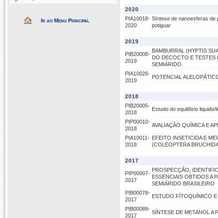
2020
PIA10018-
Síntese de nanoesferas de 
Ir ao Menu Principal
2020
potiguar
2019
BAMBURRAL (HYPTIS SUA
PIB20008-
DO DECOCTO E TESTES 
2019
SEMIÁRIDO.
PIA10026-
POTENCIAL ALELOPÁTICO
2019
2018
PIB20005-
Estudo do equilíbrio liquido
2018
PIP00010-
AVALIAÇÃO QUÍMICA E APL
2018
PIA10011-
EFEITO INSETICIDA E 
2018
(COLEOPTERA BRUCHIDA
2017
PROSPECÇÃO, IDENTIFIC
PIP00007-
ESSENCIAIS OBTIDOS A 
2017
SEMIÁRIDO BRASILEIRO
PIB00078-
ESTUDO FÍTOQUÍMICO E A
2017
PIB00089-
SÍNTESE DE METANOL A 
2017