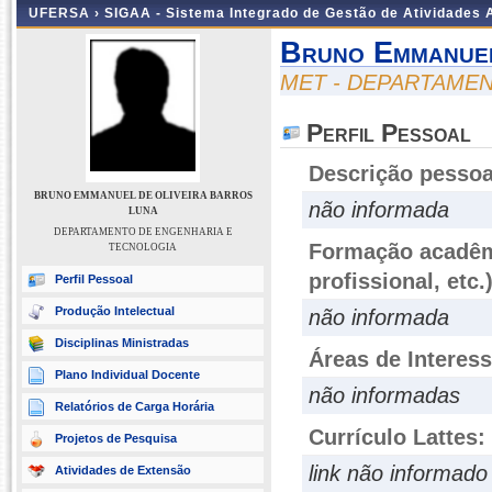
UFERSA ›
SIGAA - Sistema Integrado de Gestão de Atividades
Bruno Emmanuel
MET - DEPARTAME
Perfil Pessoal
Descrição pessoa
BRUNO EMMANUEL DE OLIVEIRA BARROS
não informada
LUNA
DEPARTAMENTO DE ENGENHARIA E
Formação acadêmi
TECNOLOGIA
profissional, etc.
Perfil Pessoal
Produção Intelectual
não informada
Disciplinas Ministradas
Áreas de Interes
Plano Individual Docente
não informadas
Relatórios de Carga Horária
Currículo Lattes:
Projetos de Pesquisa
link não informado
Atividades de Extensão