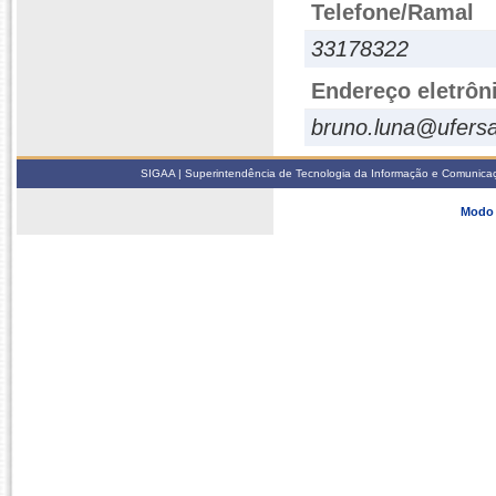
Telefone/Ramal
33178322
Endereço eletrôn
bruno.luna@ufersa
SIGAA | Superintendência de Tecnologia da Informação e Comunicaçã
Modo 