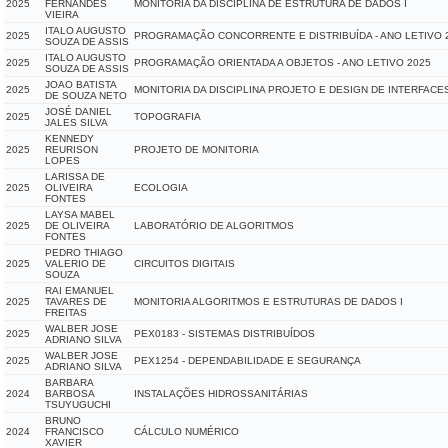
2025
FERNANDES
MONITORIA DA DISCIPLINA DE ESTRUTURA DE DADOS I
VIEIRA
ITALO AUGUSTO
2025
PROGRAMAÇÃO CONCORRENTE E DISTRIBUÍDA - ANO LETIVO 
SOUZA DE ASSIS
ITALO AUGUSTO
2025
PROGRAMAÇÃO ORIENTADA A OBJETOS - ANO LETIVO 2025
SOUZA DE ASSIS
JOAO BATISTA
2025
MONITORIA DA DISCIPLINA PROJETO E DESIGN DE INTERFACES
DE SOUZA NETO
JOSÉ DANIEL
2025
TOPOGRAFIA
JALES SILVA
KENNEDY
2025
REURISON
PROJETO DE MONITORIA
LOPES
LARISSA DE
2025
OLIVEIRA
ECOLOGIA
FONTES
LAYSA MABEL
2025
DE OLIVEIRA
LABORATÓRIO DE ALGORITMOS
FONTES
PEDRO THIAGO
2025
VALERIO DE
CIRCUITOS DIGITAIS
SOUZA
RAI EMANUEL
2025
TAVARES DE
MONITORIA ALGORITMOS E ESTRUTURAS DE DADOS I
FREITAS
WALBER JOSE
2025
PEX0183 - SISTEMAS DISTRIBUÍDOS
ADRIANO SILVA
WALBER JOSE
2025
PEX1254 - DEPENDABILIDADE E SEGURANÇA
ADRIANO SILVA
BARBARA
2024
BARBOSA
INSTALAÇÕES HIDROSSANITÁRIAS
TSUYUGUCHI
BRUNO
2024
FRANCISCO
CÁLCULO NUMÉRICO
XAVIER