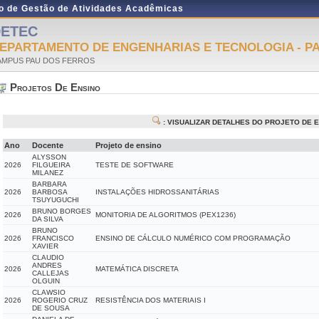
do de Gestão de Atividades Acadêmicas
DETEC
EPARTAMENTO DE ENGENHARIAS E TECNOLOGIA - P
AMPUS PAU DOS FERROS
Projetos De Ensino
: VISUALIZAR DETALHES DO PROJETO DE 
Ano
Docente
Projeto de ensino
ALYSSON
2026
FILGUEIRA
TESTE DE SOFTWARE
MILANEZ
BARBARA
2026
BARBOSA
INSTALAÇÕES HIDROSSANITÁRIAS
TSUYUGUCHI
BRUNO BORGES
2026
MONITORIA DE ALGORITMOS (PEX1236)
DA SILVA
BRUNO
2026
FRANCISCO
ENSINO DE CÁLCULO NUMÉRICO COM PROGRAMAÇÃO
XAVIER
CLAUDIO
ANDRES
2026
MATEMÁTICA DISCRETA
CALLEJAS
OLGUIN
CLAWSIO
2026
ROGERIO CRUZ
RESISTÊNCIA DOS MATERIAIS I
DE SOUSA