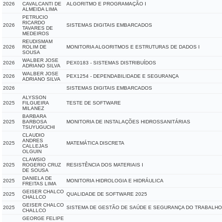
2026
CAVALCANTI DE
ALGORITMO E PROGRAMAÇÃO I
ALMEIDA LIMA
PETRUCIO
RICARDO
2026
SISTEMAS DIGITAIS EMBARCADOS
TAVARES DE
MEDEIROS
REUDISMAM
2026
ROLIM DE
MONITORIA ALGORITMOS E ESTRUTURAS DE DADOS I
SOUSA
WALBER JOSE
2026
PEX0183 - SISTEMAS DISTRIBUÍDOS
ADRIANO SILVA
WALBER JOSE
2026
PEX1254 - DEPENDABILIDADE E SEGURANÇA
ADRIANO SILVA
2026
SISTEMAS DIGITAIS EMBARCADOS
ALYSSON
2025
FILGUEIRA
TESTE DE SOFTWARE
MILANEZ
BARBARA
2025
BARBOSA
MONITORIA DE INSTALAÇÕES HIDROSSANITÁRIAS
TSUYUGUCHI
CLAUDIO
ANDRES
2025
MATEMÁTICA DISCRETA
CALLEJAS
OLGUIN
CLAWSIO
2025
ROGERIO CRUZ
RESISTÊNCIA DOS MATERIAIS I
DE SOUSA
DANIELA DE
2025
MONITORIA HIDROLOGIA E HIDRÁULICA
FREITAS LIMA
GEISER CHALCO
2025
QUALIDADE DE SOFTWARE 2025
CHALLCO
GEISER CHALCO
2025
SISTEMA DE GESTÃO DE SAÚDE E SEGURANÇA DO TRABALHO -
CHALLCO
GEORGE FELIPE