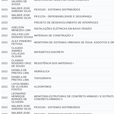
VALERIO DE
SOUZA
WALBER JOSE
2023
PEX0183 - SISTEMAS DISTRIBUÍDOS
ADRIANO SILVA
WALBER JOSE
2023
PEX1254 - DEPENDABILIDADE E SEGURANÇA
ADRIANO SILVA
2023
PROJETO DE DESENVOLVIMENTO DE INTERFACES
ADELSON
2022
INSTALAÇÕES ELÉTRICAS EM BAIXA TENSÃO
MENEZES LIMA
ADLA KELLEN
2022
MATERIAIS DE CONSTRUÇÃO II
DIONISIO SOUSA
ALEX PINHEIRO
2022
MONITORIA DE SISTEMAS URBANOS DE ÁGUA, ESGOTOS E 
FEITOSA
CLAUDIO
ANDRES
2022
MATEMÁTICA DISCRETA
CALLEJAS
OLGUIN
CLAWSIO
2022
ROGERIO CRUZ
RESISTÊNCIA DOS MATERIAIS I
DE SOUSA
DANIELA DE
2022
HIDRÁULICA
FREITAS LIMA
DANIELA DE
2022
TOPOGRAFIA
FREITAS LIMA
LAYSA MABEL
2022
DE OLIVEIRA
ALGORITMOS
FONTES
LEONARDO
HENRIQUE
MONITORIA ESTRUTURAS DE CONCRETO ARMADO I E ESTRUT
2022
BORGES DE
CONCRETO ARMADO II
OLIVEIRA
WALBER JOSE
2022
PEX0183 - SISTEMAS DISTRIBUÍDOS
ADRIANO SILVA
WALBER JOSE