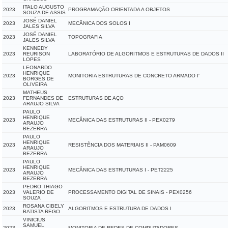
ITALO AUGUSTO
2023
PROGRAMAÇÃO ORIENTADA A OBJETOS
SOUZA DE ASSIS
JOSÉ DANIEL
2023
MECÂNICA DOS SOLOS I
JALES SILVA
JOSÉ DANIEL
2023
TOPOGRAFIA
JALES SILVA
KENNEDY
2023
REURISON
LABORATÓRIO DE ALGORITMOS E ESTRUTURAS DE DADOS II
LOPES
LEONARDO
HENRIQUE
2023
MONITORIA ESTRUTURAS DE CONCRETO ARMADO I'
BORGES DE
OLIVEIRA
MATHEUS
2023
FERNANDES DE
ESTRUTURAS DE AÇO
ARAUJO SILVA
PAULO
HENRIQUE
2023
MECÂNICA DAS ESTRUTURAS II - PEX0279
ARAUJO
BEZERRA
PAULO
HENRIQUE
2023
RESISTÊNCIA DOS MATERIAIS II - PAM0609
ARAUJO
BEZERRA
PAULO
HENRIQUE
2023
MECÂNICA DAS ESTRUTURAS I - PET2225
ARAUJO
BEZERRA
PEDRO THIAGO
2023
VALERIO DE
PROCESSAMENTO DIGITAL DE SINAIS - PEX0256
SOUZA
ROSANA CIBELY
2023
ALGORITMOS E ESTRUTURA DE DADOS I
BATISTA REGO
VINICIUS
SAMUEL
2023
MONITORIA DE REDES DE COMPUTADORES