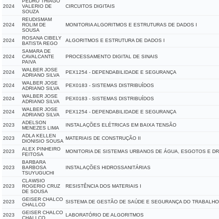
PEDRO THIAGO
2024
VALERIO DE
CIRCUITOS DIGITAIS
SOUZA
REUDISMAM
2024
ROLIM DE
MONITORIA ALGORITMOS E ESTRUTURAS DE DADOS I
SOUSA
ROSANA CIBELY
2024
ALGORITMOS E ESTRUTURA DE DADOS I
BATISTA REGO
SAMARA DE
2024
CAVALCANTE
PROCESSAMENTO DIGITAL DE SINAIS
PAIVA
WALBER JOSE
2024
PEX1254 - DEPENDABILIDADE E SEGURANÇA
ADRIANO SILVA
WALBER JOSE
2024
PEX0183 - SISTEMAS DISTRIBUÍDOS
ADRIANO SILVA
WALBER JOSE
2024
PEX0183 - SISTEMAS DISTRIBUÍDOS
ADRIANO SILVA
WALBER JOSE
2024
PEX1254 - DEPENDABILIDADE E SEGURANÇA
ADRIANO SILVA
ADELSON
2023
INSTALAÇÕES ELÉTRICAS EM BAIXA TENSÃO
MENEZES LIMA
ADLA KELLEN
2023
MATERIAIS DE CONSTRUÇÃO II
DIONISIO SOUSA
ALEX PINHEIRO
2023
MONITORIA DE SISTEMAS URBANOS DE ÁGUA, ESGOTOS E 
FEITOSA
BARBARA
2023
BARBOSA
INSTALAÇÕES HIDROSSANITÁRIAS
TSUYUGUCHI
CLAWSIO
2023
ROGERIO CRUZ
RESISTÊNCIA DOS MATERIAIS I
DE SOUSA
GEISER CHALCO
2023
SISTEMA DE GESTÃO DE SAÚDE E SEGURANÇA DO TRABALHO
CHALLCO
GEISER CHALCO
2023
LABORATÓRIO DE ALGORITMOS
CHALLCO