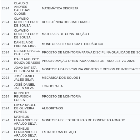
CLAUDIO
ANDRES
2024
MATEMÁTICA DISCRETA
CALLEJAS
OLGUIN
CLAWSIO
2024
ROGERIO CRUZ
RESISTÊNCIA DOS MATERIAIS I
DE SOUSA
CLAWSIO
2024
ROGERIO CRUZ
MATERIAIS DE CONSTRUÇÃO I
DE SOUSA
DANIELA DE
2024
MONITORIA HIDROLOGIA E HIDRÁULICA
FREITAS LIMA
GEISER CHALCO
2024
PROJETO DE MONITORIA PARA A DISCIPLINA QUALIDADE DE 
CHALLCO
ITALO AUGUSTO
2024
PROGRAMAÇÃO ORIENTADA A OBJETOS - ANO LETIVO 2024
SOUZA DE ASSIS
JOAO BATISTA
2024
MONITORIA DA DISCIPLINA PROJETO E DESIGN DE INTERFACES
DE SOUZA NETO
JOSÉ DANIEL
2024
MECÂNICA DOS SOLOS I
JALES SILVA
JOSÉ DANIEL
2024
TOPOGRAFIA
JALES SILVA
KENNEDY
2024
REURISON
PROJETO DE MONITORIA
LOPES
LAYSA MABEL
2024
DE OLIVEIRA
ALGORITMOS
FONTES
MATHEUS
2024
FERNANDES DE
MONITORIA DE ESTRUTURAS DE CONCRETO ARMADO
ARAUJO SILVA
MATHEUS
2024
FERNANDES DE
ESTRUTURAS DE AÇO
ARAUJO SILVA