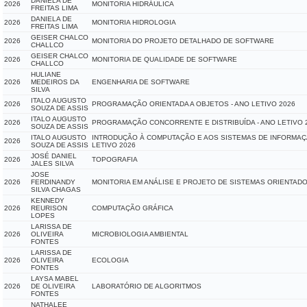
DANIELA DE
2026
MONITORIA HIDRÁULICA
FREITAS LIMA
DANIELA DE
2026
MONITORIA HIDROLOGIA
FREITAS LIMA
GEISER CHALCO
2026
MONITORIA DO PROJETO DETALHADO DE SOFTWARE
CHALLCO
GEISER CHALCO
2026
MONITORIA DE QUALIDADE DE SOFTWARE
CHALLCO
HULIANE
2026
MEDEIROS DA
ENGENHARIA DE SOFTWARE
SILVA
ITALO AUGUSTO
2026
PROGRAMAÇÃO ORIENTADA A OBJETOS - ANO LETIVO 2026
SOUZA DE ASSIS
ITALO AUGUSTO
2026
PROGRAMAÇÃO CONCORRENTE E DISTRIBUÍDA - ANO LETIVO 
SOUZA DE ASSIS
ITALO AUGUSTO
INTRODUÇÃO À COMPUTAÇÃO E AOS SISTEMAS DE INFORMAÇ
2026
SOUZA DE ASSIS
LETIVO 2026
JOSÉ DANIEL
2026
TOPOGRAFIA
JALES SILVA
JOSE
2026
FERDINANDY
MONITORIA EM ANÁLISE E PROJETO DE SISTEMAS ORIENTADO
SILVA CHAGAS
KENNEDY
2026
REURISON
COMPUTAÇÃO GRÁFICA
LOPES
LARISSA DE
2026
OLIVEIRA
MICROBIOLOGIA AMBIENTAL
FONTES
LARISSA DE
2026
OLIVEIRA
ECOLOGIA
FONTES
LAYSA MABEL
2026
DE OLIVEIRA
LABORATÓRIO DE ALGORITMOS
FONTES
NATHALEE