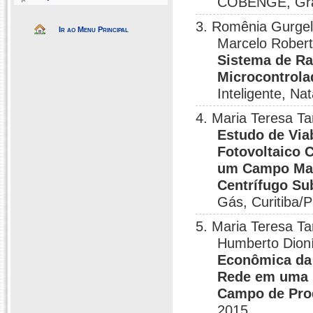
COBENGE, Gra
3. Romênia Gurgel 
Ir ao Menu Principal
Marcelo Robert
Sistema de Ras
Microcontrola
Inteligente, Na
4. Maria Teresa Ta
Estudo de Via
Fotovoltaico 
um Campo Madu
Centrífugo S
Gás, Curitiba/
5. Maria Teresa Ta
Humberto Dioní
Econômica da 
Rede em uma 
Campo de Pro
2015.