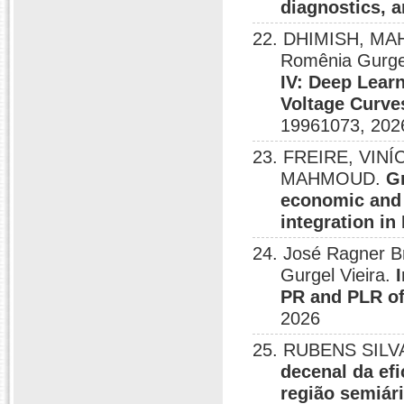
diagnostics, 
22. DHIMISH, M
Romênia Gurg
IV: Deep Learn
Voltage Curve
19961073, 202
23. FREIRE, VINÍ
MAHMOUD.
Gr
economic and 
integration in
24. José Ragner Br
Gurgel Vieira.
PR and PLR of
2026
25. RUBENS SILVA
decenal da ef
região semiár