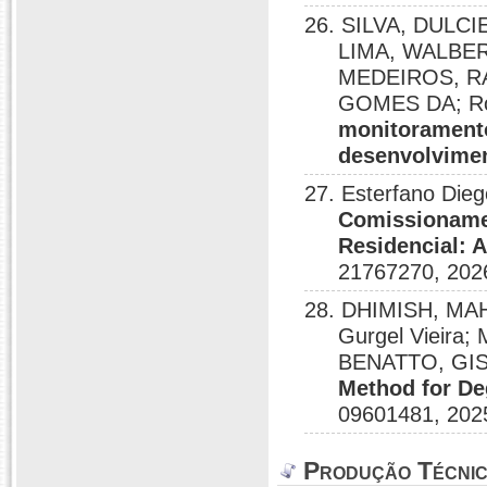
26. SILVA, DULC
LIMA, WALBE
MEDEIROS, R
GOMES DA; Rom
monitoramento 
desenvolvime
27. Esterfano Dieg
Comissionamen
Residencial: 
21767270, 202
28. DHIMISH, M
Gurgel Vieira
BENATTO, GI
Method for De
09601481, 202
Produção Técni