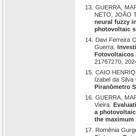
13. GUERRA, MAR
NETO, JOÃO T.
neural fuzzy i
photovoltaic 
14. Davi Ferreira 
Guerra.
Invest
Fotovoltaicos
21767270, 202
15. CAIO HENRIQU
Izabel da Silv
Piranômetro 
16. GUERRA, MARI
Vieira.
Evaluat
a photovoltaic
the maximum p
17. Romênia Gurge