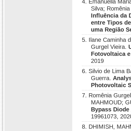
4. Emanuella Mari
Silva; Romênia 
Influência da 
entre Tipos d
uma Região S
5. Ilane Caminha d
Gurgel Vieira.
Fotovoltaica 
2019
6. Silvio de Lima 
Guerra.
Analys
Photovoltaic 
7. Romênia Gurge
MAHMOUD; GUE
Bypass Diode 
19961073, 202
8. DHIMISH, MAH