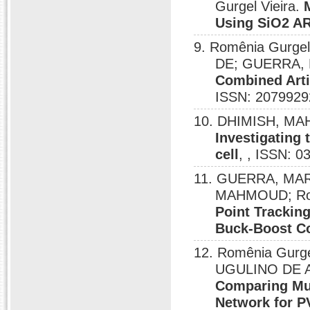
Gurgel Vieira.
Using SiO2 A
9. Romênia Gurge
DE; GUERRA, M
Combined Arti
ISSN: 2079929
10. DHIMISH, MA
Investigating 
cell
, , ISSN: 
11. GUERRA, MAR
MAHMOUD; Rom
Point Tracking
Buck-Boost C
12. Romênia Gur
UGULINO DE A
Comparing Mul
Network for P