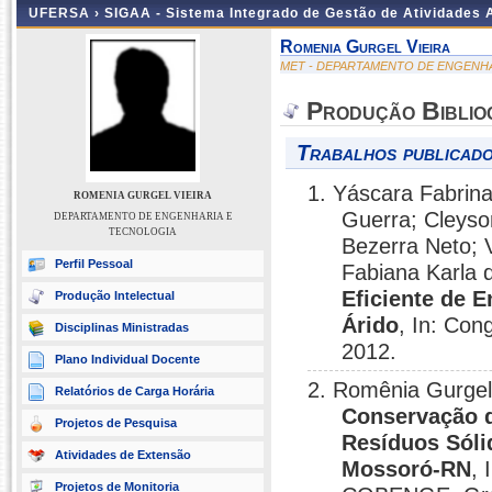
UFERSA ›
SIGAA - Sistema Integrado de Gestão de Atividades
Romenia Gurgel Vieira
MET - DEPARTAMENTO DE ENGENH
Produção Biblio
Trabalhos publicado
1. Yáscara Fabrina
ROMENIA GURGEL VIEIRA
Guerra; Cleyso
DEPARTAMENTO DE ENGENHARIA E
TECNOLOGIA
Bezerra Neto; V
Perfil Pessoal
Fabiana Karla d
Eficiente de 
Produção Intelectual
Árido
, In: Con
Disciplinas Ministradas
2012.
Plano Individual Docente
2. Romênia Gurgel 
Relatórios de Carga Horária
Conservação d
Projetos de Pesquisa
Resíduos Sóli
Atividades de Extensão
Mossoró-RN
, 
Projetos de Monitoria