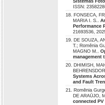
Sistemas Foto
ISSN: 2358228
18. FONSECA, FRA
MARIA I. S..
An
Performance R
21693536, 202
19. DE SOUZA, AN
T.; Romênia G
MAGNO M..
O
management t
20. DHIMISH, MA
BEHRENSDOR
Systems Acros
and Fault Tre
21. Romênia Gurg
DE ARAÚJO, 
connected PV 