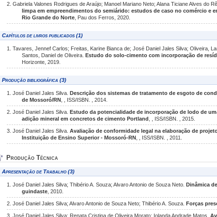
2. Gabriela Valones Rodrigues de Araújo; Manoel Mariano Neto; Alana Ticiane Alves do Rê
limpa em empreendimentos do semiárido: estudos de caso no comércio e em
Rio Grande do Norte
, Pau dos Ferros, 2020.
Capítulos de livros publicados (1)
1. Tavares, Jennef Carlos; Freitas, Karine Bianca de; José Daniel Jales Silva; Oliveira, L
Santos, Daniel de Oliveira.
Estudo do solo-cimento com incorporação de resí
Horizonte, 2019.
Produção bibliográfica (3)
1. José Daniel Jales Silva.
Descrição dos sistemas de tratamento de esgoto de condo
de Mossoró/RN
, , ISS/ISBN. , 2014.
2. José Daniel Jales Silva.
Estudo da potencialidade de incorporação de lodo de um
adição mineral em concretos de cimento Portland
, , ISS/ISBN. , 2015.
3. José Daniel Jales Silva.
Avaliação de conformidade legal na elaboração de proje
Instituição de Ensino Superior - Mossoró-RN
, , ISS/ISBN. , 2011.
Produção Técnica
Apresentação de Trabalho (3)
1. José Daniel Jales Silva; Thibério A. Souza; Alvaro Antonio de Souza Neto.
Dinâmica de
guindaste
, 2010.
2. José Daniel Jales Silva; Alvaro Antonio de Souza Neto; Thibério A. Souza.
Forças pres
3. José Daniel Jales Silva; Renata Cristina de Oliveira Morato; Iolanda Andrade Matos.
Av