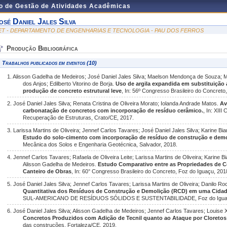
do de Gestão de Atividades Acadêmicas
osé Daniel Jales Silva
ET - DEPARTAMENTO DE ENGENHARIAS E TECNOLOGIA - PAU DOS FERROS
Produção Bibliográfica
Trabalhos publicados em eventos (10)
1. Alisson Gadelha de Medeiros; José Daniel Jales Silva; Maelson Mendonça de Souza; 
dos Anjos; Edilberto Vitorino de Borja.
Uso de argila expandida em substituição 
produção de concreto estrutural leve
, In: 56º Congresso Brasileiro do Concreto,
2. José Daniel Jales Silva; Renata Cristina de Oliveira Morato; Iolanda Andrade Matos.
Av
carbonatação de concretos com incorporação de resíduo cerâmico.
, In: XII
Recuperação de Estruturas, Crato/CE, 2017.
3. Larissa Martins de Oliveira; Jennef Carlos Tavares; José Daniel Jales Silva; Karine Bia
Estudo do solo-cimento com incorporação de resíduo de construção e dem
Mecânica dos Solos e Engenharia Geotécnica, Salvador, 2018.
4. Jennef Carlos Tavares; Rafaela de Oliveira Leite; Larissa Martins de Oliveira; Karine Bi
Alisson Gadelha de Medeiros.
Estudo Comparativo entre as Propriedades de 
Canteiro de Obras
, In: 60° Congresso Brasileiro do Concreto, Foz do Iguaçu, 201
5. José Daniel Jales Silva; Jennef Carlos Tavares; Larissa Martins de Oliveira; Danilo 
Quantitativa dos Resíduos de Construção e Demolição (RCD) em uma Cida
SUL-AMERICANO DE RESÍDUOS SÓLIDOS E SUSTENTABILIDADE, Foz do Iguaç
6. José Daniel Jales Silva; Alisson Gadelha de Medeiros; Jennef Carlos Tavares; Louise 
Concretos Produzidos com Adição de Tecnil quanto ao Ataque por Cloretos
das construções, Fortaleza/CE, 2019.