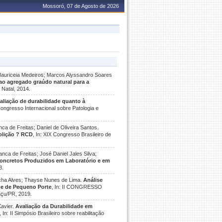
Mossoró, 07 de Agosto de 2026
Mauriceia Medeiros; Marcos Alyssandro Soares
ao agregado graúdo natural para a
 Natal, 2014.
aliação de durabilidade quanto à
I Congresso Internacional sobre Patologia e
nca de Freitas; Daniel de Oliveira Santos.
olição ? RCD
, In: XIX Congresso Brasileiro de
anca de Freitas; José Daniel Jales Silva;
Concretos Produzidos em Laboratório e em
8.
Rocha Alves; Thayse Nunes de Lima.
Análise
de de Pequeno Porte
, In: II CONGRESSO
u/PR, 2019.
Xavier.
Avaliação da Durabilidade em
, In: II Simpósio Brasileiro sobre reabilitação