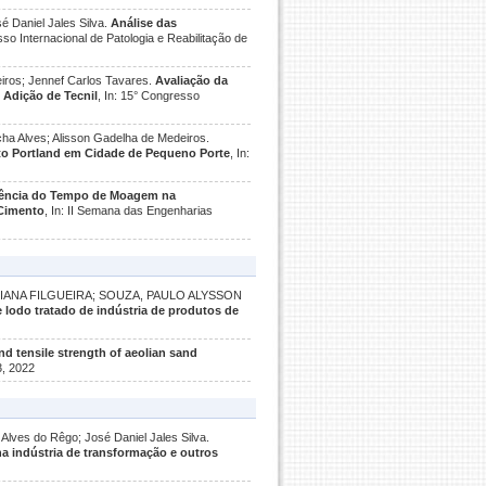
é Daniel Jales Silva.
Análise das
sso Internacional de Patologia e Reabilitação de
eiros; Jennef Carlos Tavares.
Avaliação da
Adição de Tecnil
, In: 15° Congresso
ocha Alves; Alisson Gadelha de Medeiros.
to Portland em Cidade de Pequeno Porte
, In:
.
uência do Tempo de Moagem na
 Cimento
, In: II Semana das Engenharias
, LIANA FILGUEIRA; SOUZA, PAULO ALYSSON
e lodo tratado de indústria de produtos de
d tensile strength of aeolian sand
3, 2022
 Alves do Rêgo; José Daniel Jales Silva.
 indústria de transformação e outros