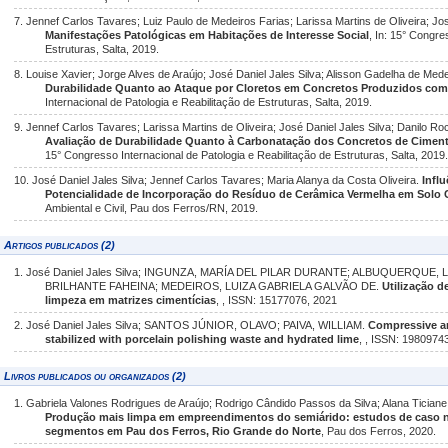
7. Jennef Carlos Tavares; Luiz Paulo de Medeiros Farias; Larissa Martins de Oliveira; Jos
Manifestações Patológicas em Habitações de Interesse Social
, In: 15° Congre
Estruturas, Salta, 2019.
8. Louise Xavier; Jorge Alves de Araújo; José Daniel Jales Silva; Alisson Gadelha de Med
Durabilidade Quanto ao Ataque por Cloretos em Concretos Produzidos com 
Internacional de Patologia e Reabilitação de Estruturas, Salta, 2019.
9. Jennef Carlos Tavares; Larissa Martins de Oliveira; José Daniel Jales Silva; Danilo R
Avaliação de Durabilidade Quanto à Carbonatação dos Concretos de Cimen
15° Congresso Internacional de Patologia e Reabilitação de Estruturas, Salta, 2019
10. José Daniel Jales Silva; Jennef Carlos Tavares; Maria Alanya da Costa Oliveira.
Infl
Potencialidade de Incorporação do Resíduo de Cerâmica Vermelha em Solo
Ambiental e Civil, Pau dos Ferros/RN, 2019.
Artigos publicados (2)
1. José Daniel Jales Silva; INGUNZA, MARÍA DEL PILAR DURANTE; ALBUQUERQUE
BRILHANTE FAHEINA; MEDEIROS, LUIZA GABRIELA GALVÃO DE.
Utilização d
limpeza em matrizes cimentícias
, , ISSN: 15177076, 2021
2. José Daniel Jales Silva; SANTOS JÚNIOR, OLAVO; PAIVA, WILLIAM.
Compressive an
stabilized with porcelain polishing waste and hydrated lime
, , ISSN: 1980974
Livros publicados ou organizados (2)
1. Gabriela Valones Rodrigues de Araújo; Rodrigo Cândido Passos da Silva; Alana Ticiane
Produção mais limpa em empreendimentos do semiárido: estudos de caso na
segmentos em Pau dos Ferros, Rio Grande do Norte
, Pau dos Ferros, 2020.