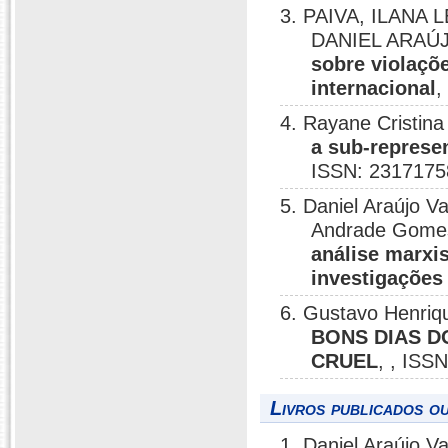
3. PAIVA, ILANA 
DANIEL ARAÚ
sobre violaçõ
internacional
,
4. Rayane Cristin
a sub-represe
ISSN: 2317175
5. Daniel Araújo V
Andrade Gome
análise marxis
investigações 
6. Gustavo Henriq
BONS DIAS D
CRUEL
, , ISS
Livros publicados o
1. Daniel Araújo V