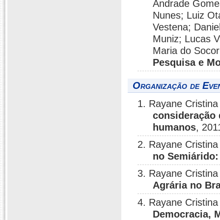
Andrade Gomes;
Nunes; Luiz Otá
Vestena; Danie
Muniz; Lucas V
Maria do Socor
Pesquisa e Mo
Organização de Eve
1. Rayane Cristin
consideração d
humanos
, 201
2. Rayane Cristin
no Semiárido:
3. Rayane Cristin
Agrária no Br
4. Rayane Cristin
Democracia, M