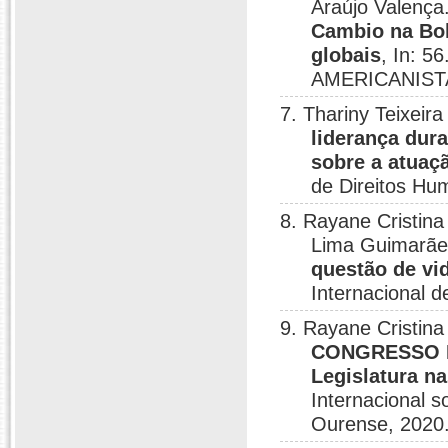
Araújo Valença
Cambio na Bolí
globais
, In: 
AMERICANISTA
7. Thariny Teixeir
liderança dura
sobre a atuaçã
de Direitos Hu
8. Rayane Cristin
Lima Guimarã
questão de vid
Internacional 
9. Rayane Cristin
CONGRESSO NA
Legislatura na
Internacional 
Ourense, 2020