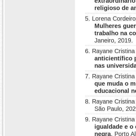
extraordinário
religioso de a
5. Lorena Cordeiro
Mulheres guer
trabalho na c
Janeiro, 2019.
6. Rayane Cristin
anticientífic
nas universid
7. Rayane Cristin
que muda o mu
educacional n
8. Rayane Cristin
São Paulo, 202
9. Rayane Cristin
igualdade e o
negra
, Porto A