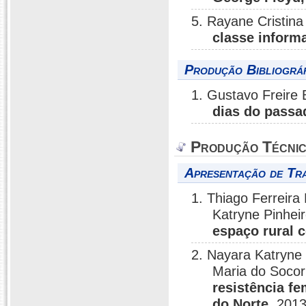
5. Rayane Cristin
classe informa
Produção Bibliográf
1. Gustavo Freire
dias do passa
Produção Técni
Apresentação de Tr
1. Thiago Ferreir
Katryne Pinhei
espaço rural
2. Nayara Katryne
Maria do Socor
resistência f
do Norte
, 2013