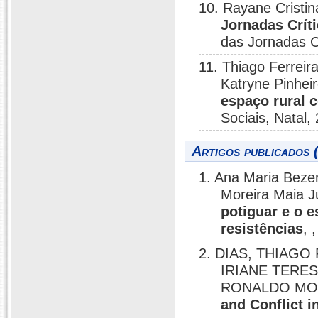
10. Rayane Crist
Jornadas Crític
das Jornadas Cr
11. Thiago Ferrei
Katryne Pinhei
espaço rural 
Sociais, Natal,
Artigos publicados 
1. Ana Maria Beze
Moreira Maia J
potiguar e o e
resistências
, 
2. DIAS, THIAGO
IRIANE TERESA
RONALDO MO
and Conflict i