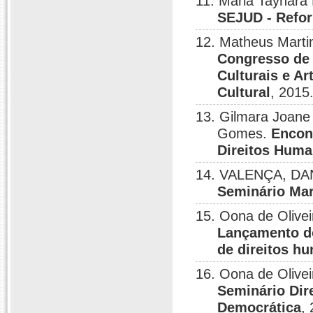
11. Maria Taynara
SEJUD - Refor
12. Matheus Mart
Congresso de 
Culturais e Art
Cultural
, 2015
13. Gilmara Joane
Gomes.
Encon
Direitos Hum
14. VALENÇA, DAN
Seminário Mar
15. Oona de Olive
Lançamento do
de direitos hu
16. Oona de Olive
Seminário Dir
Democrática
,