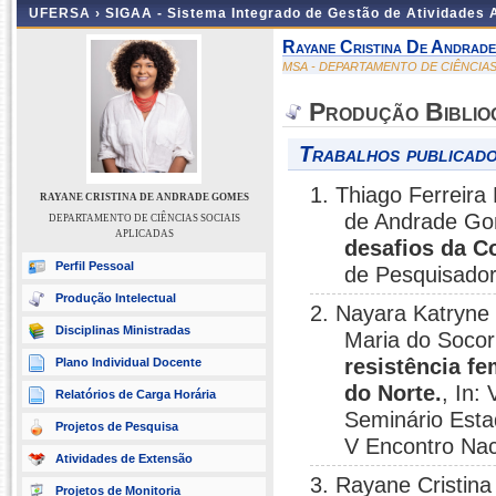
UFERSA ›
SIGAA - Sistema Integrado de Gestão de Atividades
Rayane Cristina De Andrad
MSA - DEPARTAMENTO DE CIÊNCIAS
Produção Biblio
Trabalhos publicado
1. Thiago Ferreira
RAYANE CRISTINA DE ANDRADE GOMES
de Andrade G
DEPARTAMENTO DE CIÊNCIAS SOCIAIS
APLICADAS
desafios da 
Perfil Pessoal
de Pesquisador
Produção Intelectual
2. Nayara Katryne
Disciplinas Ministradas
Maria do Socor
resistência f
Plano Individual Docente
do Norte.
, In:
Relatórios de Carga Horária
Seminário Estad
Projetos de Pesquisa
V Encontro Nac
Atividades de Extensão
3. Rayane Cristin
Projetos de Monitoria