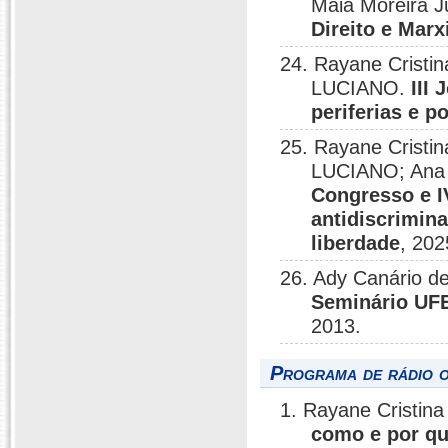
Maia Moreira 
Direito e Mar
24. Rayane Crist
LUCIANO.
III
periferias e p
25. Rayane Crist
LUCIANO; Ana
Congresso e IV
antidiscrimina
liberdade
, 202
26. Ady Canário d
Seminário UFE
2013.
Programa de rádio o
1. Rayane Cristin
como e por que