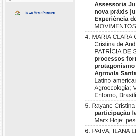
Assessoria Ju
nova práxis ju
Ir ao Menu Principal
Experiência 
MOVIMENTOS S
4. MARIA CLARA C
Cristina de An
PATRÍCIA DE
processos for
protagonismo 
Agrovila Sant
Latino-america
Agroecologia; V
Entorno, Brasíl
5. Rayane Cristin
participação l
Marx Hoje: pesq
6. PAIVA, ILANA L