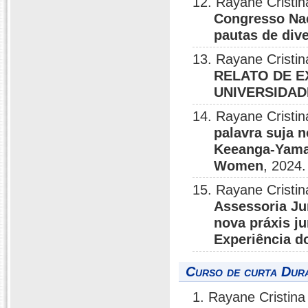
12. Rayane Crist
Congresso Nac
pautas de dive
13. Rayane Crist
RELATO DE E
UNIVERSIDAD
14. Rayane Crist
palavra suja 
Keeanga-Yamah
Women
, 2024.
15. Rayane Cristi
Assessoria Ju
nova práxis ju
Experiência 
Curso de curta Dura
1. Rayane Cristin