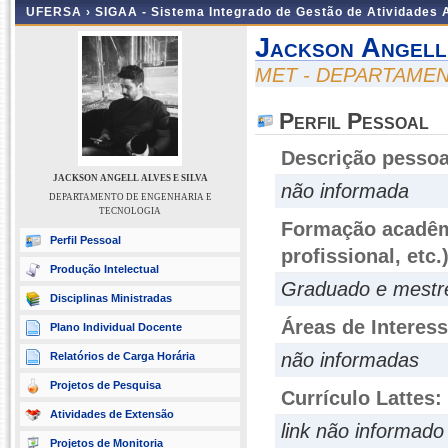
UFERSA ›
SIGAA - Sistema Integrado de Gestão de Atividades
Jackson Angell
MET - DEPARTAME
Perfil Pessoal
Descrição pessoa
JACKSON ANGELL ALVES E SILVA
não informada
DEPARTAMENTO DE ENGENHARIA E
TECNOLOGIA
Formação acadêmi
Perfil Pessoal
profissional, etc.
Produção Intelectual
Graduado e mestr
Disciplinas Ministradas
Áreas de Interes
Plano Individual Docente
não informadas
Relatórios de Carga Horária
Projetos de Pesquisa
Currículo Lattes:
Atividades de Extensão
link não informado
Projetos de Monitoria