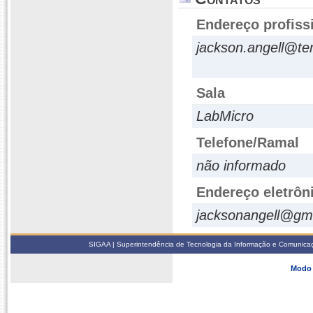
Endereço profiss
jackson.angell@te
Sala
LabMicro
Telefone/Ramal
não informado
Endereço eletrôn
jacksonangell@gm
SIGAA | Superintendência de Tecnologia da Informação e Comunicaçã
Modo 