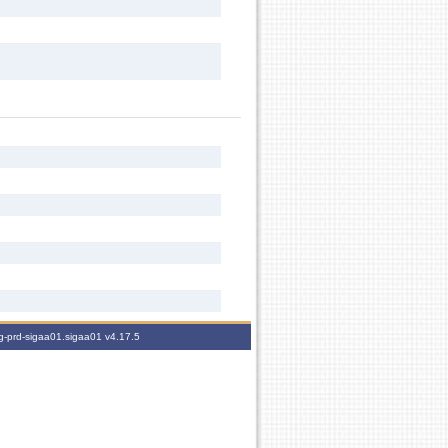
ig-prd-sigaa01.sigaa01
v4.17.5