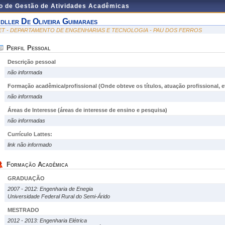
do de Gestão de Atividades Acadêmicas
dller De Oliveira Guimaraes
ET - DEPARTAMENTO DE ENGENHARIAS E TECNOLOGIA - PAU DOS FERROS
Perfil Pessoal
Descrição pessoal
não informada
Formação acadêmica/profissional (Onde obteve os títulos, atuação profissional, et
não informada
Áreas de Interesse
(áreas de interesse de ensino e pesquisa)
não informadas
Currículo Lattes:
link não informado
Formação Acadêmica
GRADUAÇÃO
2007 - 2012: Engenharia de Enegia
Universidade Federal Rural do Semi-Árido
MESTRADO
2012 - 2013: Engenharia Elétrica