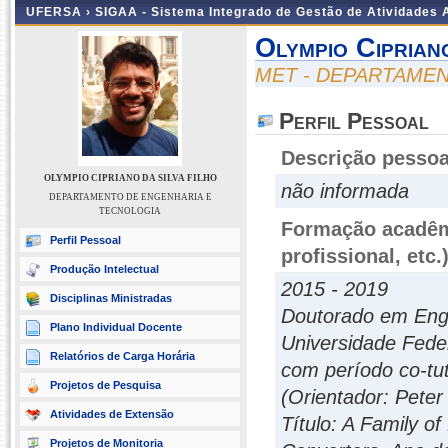
UFERSA ›
SIGAA - Sistema Integrado de Gestão de Atividades
Olympio Ciprian
MET - DEPARTAME
Perfil Pessoal
Descrição pessoa
OLYMPIO CIPRIANO DA SILVA FILHO
não informada
DEPARTAMENTO DE ENGENHARIA E
TECNOLOGIA
Formação acadêmi
Perfil Pessoal
profissional, etc.
Produção Intelectual
2015 - 2019
Disciplinas Ministradas
Doutorado em Enge
Plano Individual Docente
Universidade Feder
Relatórios de Carga Horária
com período co-tu
Projetos de Pesquisa
(Orientador: Peter
Atividades de Extensão
Título: A Family o
Projetos de Monitoria