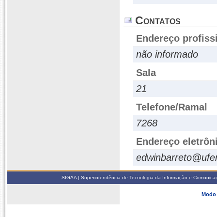
Contatos
Endereço profiss
não informado
Sala
21
Telefone/Ramal
7268
Endereço eletrôn
edwinbarreto@ufer
SIGAA | Superintendência de Tecnologia da Informação e Comunicaçã
Modo 