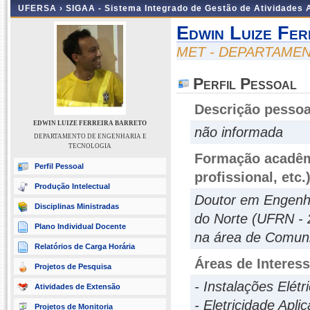
UFERSA ›
SIGAA - Sistema Integrado de Gestão de Atividades
Edwin Luize Fer
MET - DEPARTAME
Perfil Pessoal
Descrição pessoa
EDWIN LUIZE FERREIRA BARRETO
não informada
DEPARTAMENTO DE ENGENHARIA E
TECNOLOGIA
Formação acadêmi
Perfil Pessoal
profissional, etc.
Produção Intelectual
Doutor em Engenha
Disciplinas Ministradas
do Norte (UFRN - 
Plano Individual Docente
na área de Comunic
Relatórios de Carga Horária
Áreas de Interes
Projetos de Pesquisa
- Instalações Elétr
Atividades de Extensão
- Eletricidade Apli
Projetos de Monitoria