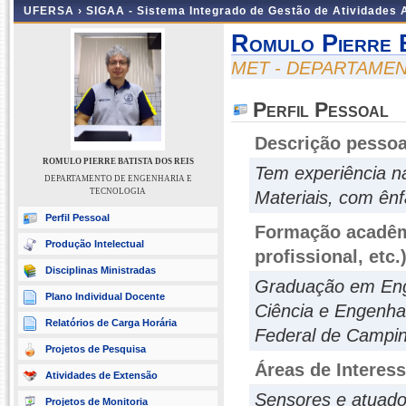
UFERSA ›
SIGAA - Sistema Integrado de Gestão de Atividades
Romulo Pierre 
MET - DEPARTAME
Perfil Pessoal
Descrição pessoa
ROMULO PIERRE BATISTA DOS REIS
Tem experiência n
DEPARTAMENTO DE ENGENHARIA E
TECNOLOGIA
Materiais, com ên
Perfil Pessoal
Formação acadêmi
Produção Intelectual
profissional, etc.
Disciplinas Ministradas
Graduação em Eng
Plano Individual Docente
Ciência e Engenhar
Relatórios de Carga Horária
Federal de Campi
Projetos de Pesquisa
Áreas de Interes
Atividades de Extensão
Sensores e atuado
Projetos de Monitoria