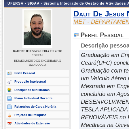
UFERSA ›
SIGAA - Sistema Integrado de Gestão de Atividades
Daut De Jesus 
MET - DEPARTAME
Perfil Pessoal
Descrição pessoa
DAUT DE JESUS NOGUEIRA PEIXOTO
Graduação em Enge
COURAS
DEPARTAMENTO DE ENGENHARIA E
Ceará(UFC) conclu
TECNOLOGIA
Graduação com tem
Perfil Pessoal
um Veículo Aéreo 
Produção Intelectual
Mestrado em Enge
Disciplinas Ministradas
concluído em Agos
Plano Individual Docente
DESENVOLVIMEN
Relatórios de Carga Horária
TESLA APLICAD
Projetos de Pesquisa
RENOVÁVEIS no P
Atividades de Extensão
Mecânica na Unive