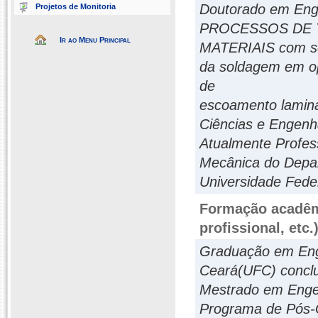
Doutorado em Enge
Projetos de Monitoria
PROCESSOS DE
Ir ao Menu Principal
MATERIAIS com se
da soldagem em op
de
escoamento lamin
Ciências e Engenh
Atualmente Profes
Mecânica do Depar
Universidade Feder
Formação acadêmi
profissional, etc.
Graduação em Enge
Ceará(UFC) conclu
Mestrado em Enge
Programa de Pós-