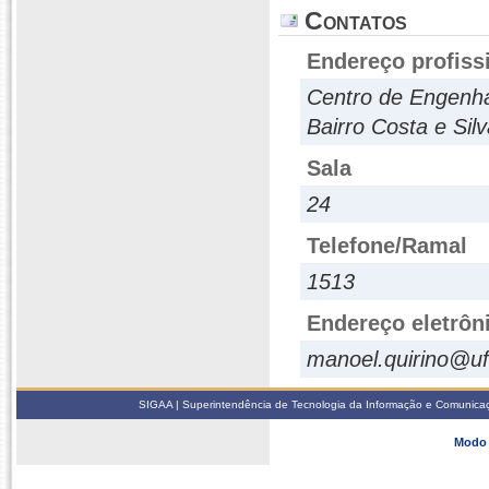
Contatos
Endereço profiss
Centro de Engenha
Bairro Costa e Si
Sala
24
Telefone/Ramal
1513
Endereço eletrôn
manoel.quirino@uf
SIGAA | Superintendência de Tecnologia da Informação e Comunicaçã
Modo 