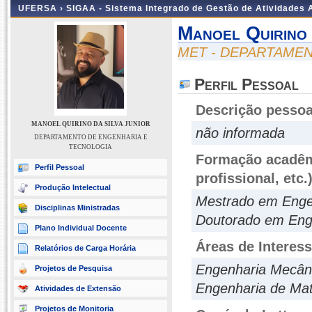
UFERSA ›
SIGAA - Sistema Integrado de Gestão de Atividades
Manoel Quirino 
MET - DEPARTAME
Perfil Pessoal
Descrição pessoa
MANOEL QUIRINO DA SILVA JUNIOR
não informada
DEPARTAMENTO DE ENGENHARIA E
TECNOLOGIA
Formação acadêmi
Perfil Pessoal
profissional, etc.
Produção Intelectual
Mestrado em Enge
Disciplinas Ministradas
Doutorado em Eng
Plano Individual Docente
Áreas de Interes
Relatórios de Carga Horária
Engenharia Mecân
Projetos de Pesquisa
Engenharia de Mate
Atividades de Extensão
Projetos de Monitoria