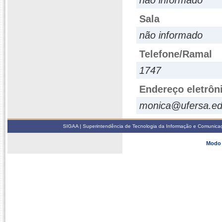
não informado
Sala
não informado
Telefone/Ramal
1747
Endereço eletrôn
monica@ufersa.ed
SIGAA | Superintendência de Tecnologia da Informação e Comunicaçã
Modo 