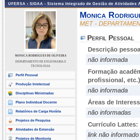
UFERSA ›
SIGAA - Sistema Integrado de Gestão de Atividades
Monica Rodrigu
MET - DEPARTAME
Perfil Pessoal
Descrição pessoa
MONICA RODRIGUES DE OLIVEIRA
não informada
DEPARTAMENTO DE ENGENHARIA E
TECNOLOGIA
Formação acadêmi
Perfil Pessoal
profissional, etc.
Produção Intelectual
não informada
Disciplinas Ministradas
Áreas de Interes
Plano Individual Docente
não informadas
Relatórios de Carga Horária
Projetos de Pesquisa
Currículo Lattes:
Atividades de Extensão
link não informado
Projetos de Monitoria