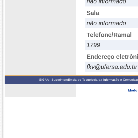
não informado
Sala
não informado
Telefone/Ramal
1799
Endereço eletrôn
fkv@ufersa.edu.br
SIGAA | Superintendência de Tecnologia da Informação e Comunicaçã
Modo 