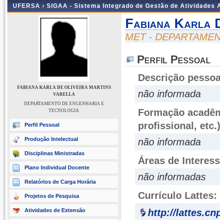
UFERSA ›
SIGAA - Sistema Integrado de Gestão de Atividades
Fabiana Karla D
MET - DEPARTAME
Perfil Pessoal
Descrição pessoa
FABIANA KARLA DE OLIVEIRA MARTINS
não informada
VARELLA
DEPARTAMENTO DE ENGENHARIA E
Formação acadêmi
TECNOLOGIA
profissional, etc.
Perfil Pessoal
Produção Intelectual
não informada
Disciplinas Ministradas
Áreas de Interes
Plano Individual Docente
não informadas
Relatórios de Carga Horária
Currículo Lattes:
Projetos de Pesquisa
Atividades de Extensão
http://lattes.c