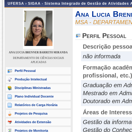
UFERSA ›
SIGAA - Sistema Integrado de Gestão de Atividades
Ana Lucia Bren
MSA - DEPARTAMEN
Perfil Pessoal
Descrição pessoa
ANA LUCIA BRENNER BARRETO MIRANDA
não informada
DEPARTAMENTO DE CIÊNCIAS SOCIAIS
APLICADAS
Formação acadêmi
Perfil Pessoal
profissional, etc.
Produção Intelectual
Graduação em Admi
Disciplinas Ministradas
Mestrado em Admi
Plano Individual Docente
Doutorado em Adm
Relatórios de Carga Horária
Áreas de Interes
Projetos de Pesquisa
Gestão da inform
Atividades de Extensão
Gestão do Conhec
Projetos de Monitoria