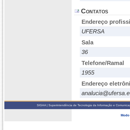
Contatos
Endereço profiss
UFERSA
Sala
36
Telefone/Ramal
1955
Endereço eletrôn
analucia@ufersa.e
SIGAA | Superintendência de Tecnologia da Informação e Comunicaçã
Modo 