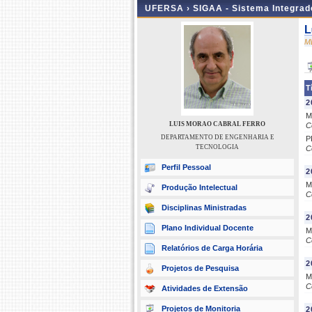
UFERSA ›
SIGAA - Sistema Integra
L
M
T
2
M
LUIS MORAO CABRAL FERRO
C
DEPARTAMENTO DE ENGENHARIA E
P
TECNOLOGIA
C
Perfil Pessoal
2
M
Produção Intelectual
C
Disciplinas Ministradas
2
Plano Individual Docente
M
C
Relatórios de Carga Horária
2
Projetos de Pesquisa
M
C
Atividades de Extensão
Projetos de Monitoria
2