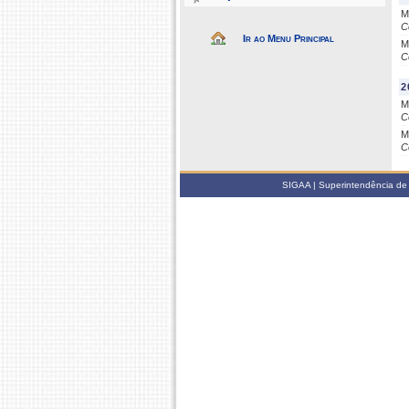
M
C
Ir ao Menu Principal
M
C
2
M
C
M
C
SIGAA | Superintendência de 