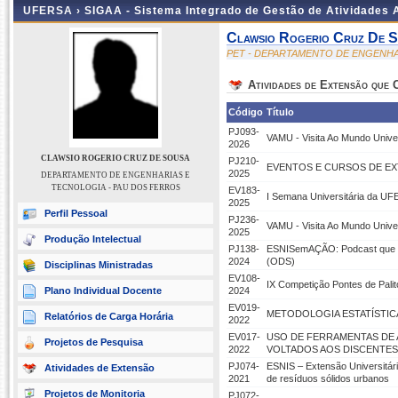
UFERSA ›
SIGAA - Sistema Integrado de Gestão de Atividades
Clawsio Rogerio Cruz De 
PET - DEPARTAMENTO DE ENGENHA
Atividades de Extensão que
Código
Título
PJ093-
VAMU - Visita Ao Mundo Univer
2026
CLAWSIO ROGERIO CRUZ DE SOUSA
PJ210-
EVENTOS E CURSOS DE EXT
2025
DEPARTAMENTO DE ENGENHARIAS E
TECNOLOGIA - PAU DOS FERROS
EV183-
I Semana Universitária da UF
2025
Perfil Pessoal
PJ236-
VAMU - Visita Ao Mundo Univer
2025
Produção Intelectual
PJ138-
ESNISemAÇÃO: Podcast que vis
2024
(ODS)
Disciplinas Ministradas
EV108-
IX Competição Pontes de Palit
Plano Individual Docente
2024
EV019-
METODOLOGIA ESTATÍSTICA
Relatórios de Carga Horária
2022
EV017-
USO DE FERRAMENTAS DE 
Projetos de Pesquisa
2022
VOLTADOS AOS DISCENTES 
PJ074-
ESNIS – Extensão Universitári
Atividades de Extensão
2021
de resíduos sólidos urbanos
Projetos de Monitoria
PJ072-