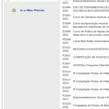
Empreendedorismo Social e Ne
2021
EV096-
USO DE FERRAMENTAS DE 
Ir ao Menu Principal
2021
VOLTADOS AOS DISCENTES
EV091-
Curso de Literatura musical: 
2021
EV098-
Curso de Apreciação musical: 
2021
baseada em referências de ví
EV099-
Curso de Prática de flautas d
2021
flauta doce e percussão corpo
PD008-
Canal Web Rádio Universitár
2020
EV101-
METODOLOGIA ESTATÍSTIC
2020
PJ051-
COMPETIÇÃO DE PONTES D
2019
PJ097-
UFERSA e Orquestra Filarmôni
2019
EVxxx-
III Competição Pontes de Palit
2019
EVxxx-
III Competição Pontes de Palit
2019
EV230-
III Competição Pontes de Palit
2019
PJ059-
Empreendedorismo Social e Ne
2017
EV154-
Competição de Pontes de Mac
2016