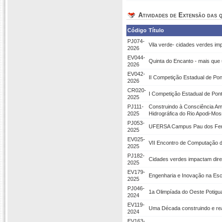
Atividades de Extensão das q
Código
Título
PJ074-
Vila verde- cidades verdes im
2026
EV044-
Quinta do Encanto - mais que
2026
EV042-
II Competição Estadual de Pon
2026
CR020-
I Competição Estadual de Pont
2025
PJ111-
Construindo à Consciência Am
2025
Hidrográfica do Rio Apodi-Mo
PJ053-
UFERSA Campus Pau dos Ferr
2025
EV025-
VII Encontro de Computação 
2025
PJ182-
Cidades verdes impactam dire
2025
EV179-
Engenharia e Inovação na Esco
2025
PJ046-
1a Olimpíada do Oeste Potigua
2024
EV119-
Uma Década construindo e rea
2024
EV163-