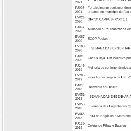
V ENCONTRO DE COMPUTA
2021
PJ098-
Fortalecimento socioeconômico
2021
urbanos no município de Pau
EV021-
DIA "D" CAMPUS- PARTE 1
2020
PJ024-
Ajudando a Reurbanizar as ci
2020
EV087-
ECOP Pocket
2020
EV100-
III SEMANA DAS ENGENHAR
2020
PJ049-
Cactus Baja- Um incentivo pa
2020
PJ148-
Melhoria do conforto térmico 
2019
EV205-
Feira Agroecológica da UFER
2019
PJ032-
Reinvente seu bairro
2018
EV051-
I SEMANA DAS ENGENHARIAS
2018
EV055-
II Semana das Engenharias Quí
2018
EV065-
Feira de Negócios e Maraton
2018
PJ123-
Coletando Pilhas e Baterias
2018