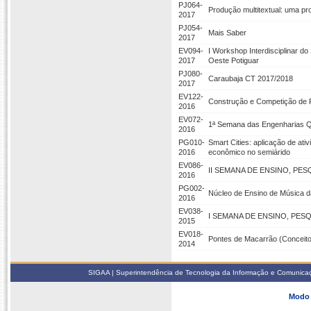
PJ064-
Produção multitextual: uma pr
2017
PJ054-
Mais Saber
2017
EV094-
I Workshop Interdisciplinar do
2017
Oeste Potiguar
PJ080-
Caraubaja CT 2017/2018
2017
EV122-
Construção e Competição de 
2016
EV072-
1ª Semana das Engenharias Qu
2016
PG010-
Smart Cities: aplicação de at
2016
econômico no semiárido
EV086-
II SEMANA DE ENSINO, PE
2016
PG002-
Núcleo de Ensino de Música
2016
EV038-
I SEMANA DE ENSINO, PES
2015
EV018-
Pontes de Macarrão (Conceito
2014
SIGAA | Superintendência de Tecnologia da Informação e Comunicaçã
Modo 