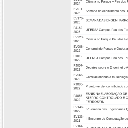
Ciência no Parque – Pau dos 
2024
EV011-
Semana de Acolhimento dos D
2023
EV170-
SEMANA DAS ENGENHARIAS
2023
PJ182-
UFERSA Campus Pau dos Ferr
2023
EV223-
Ciência no Parque Pau dos Fe
2023
EV008-
Construindo Pontes e Quebrand
2022
PJ012-
UFERSA Campus Pau dos Ferro
2022
PJ007-
Debates sobre o Engenheiro Am
2022
EV065-
Correlacionando a museologia d
2022
PJ085-
Projeto verde- contribuindo co
2022
ESNIS NA ELABORAÇÃO DE
PJ056-
ATERRO CONTROLADO E CO
2022
FERROS/RN
EV146-
IV Semana das Engenharias Qu
2022
EV133-
II Encontro de Computação do
2021
EV164-