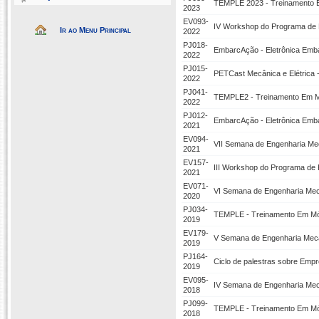
TEMPLE 2023 - Treinamento Em
2023
EV093-
IV Workshop do Programa de 
Ir ao Menu Principal
2022
PJ018-
EmbarcAção - Eletrônica Emb
2022
PJ015-
PETCast Mecânica e Elétrica 
2022
PJ041-
TEMPLE2 - Treinamento Em Mód
2022
PJ012-
EmbarcAção - Eletrônica Em
2021
EV094-
VII Semana de Engenharia Mec
2021
EV157-
III Workshop do Programa de
2021
EV071-
VI Semana de Engenharia Mecâ
2020
PJ034-
TEMPLE - Treinamento Em Módu
2019
EV179-
V Semana de Engenharia Mecân
2019
PJ164-
Ciclo de palestras sobre Emp
2019
EV095-
IV Semana de Engenharia Mecâ
2018
PJ099-
TEMPLE - Treinamento Em Módu
2018