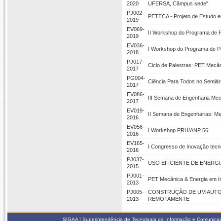
2020
UFERSA, Câmpus sede"
PJ002-
PETECA - Projeto de Estudo 
2019
EV069-
II Workshop do Programa de 
2019
EV036-
I Workshop do Programa de 
2018
PJ017-
Ciclo de Palestras: PET Mecân
2017
PG004-
Ciência Para Todos no Semiári
2017
EV086-
III Semana de Engenharia Mec
2017
EV019-
II Semana de Engenharias: Me
2016
EV056-
I Workshop PRH/ANP 56
2016
EV165-
I Congresso de Inovação tecn
2016
PJ037-
USO EFICIENTE DE ENERGI
2015
PJ001-
PET Mecânica & Energia em Int
2013
PJ005-
CONSTRUÇÃO DE UM AUTO
2013
REMOTAMENTE
SIGAA | Superintendência de Tecnologia da Informação e Comunicaçã