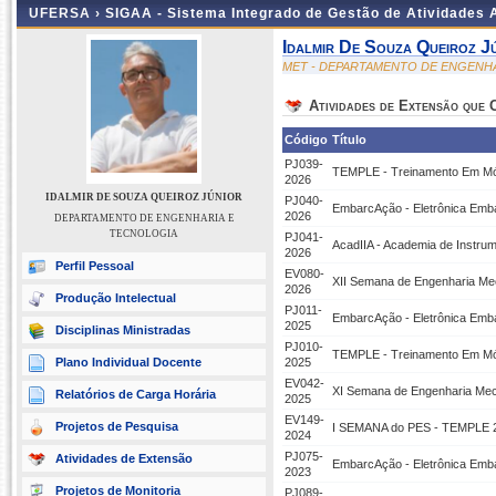
UFERSA ›
SIGAA - Sistema Integrado de Gestão de Atividades
Idalmir De Souza Queiroz J
MET - DEPARTAMENTO DE ENGENH
Atividades de Extensão que
Código
Título
PJ039-
TEMPLE - Treinamento Em Módu
2026
IDALMIR DE SOUZA QUEIROZ JÚNIOR
PJ040-
EmbarcAção - Eletrônica Emb
2026
DEPARTAMENTO DE ENGENHARIA E
TECNOLOGIA
PJ041-
AcadIIA - Academia de Instrum
2026
Perfil Pessoal
EV080-
XII Semana de Engenharia Mec
2026
Produção Intelectual
PJ011-
EmbarcAção - Eletrônica Emb
2025
Disciplinas Ministradas
PJ010-
TEMPLE - Treinamento Em Módu
Plano Individual Docente
2025
EV042-
XI Semana de Engenharia Mecâ
Relatórios de Carga Horária
2025
EV149-
Projetos de Pesquisa
I SEMANA do PES - TEMPLE 2
2024
PJ075-
Atividades de Extensão
EmbarcAção - Eletrônica Emb
2023
Projetos de Monitoria
PJ089-