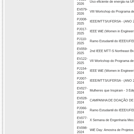
Uso eficiente de energia na
2026
EV079-
VIII Workshop do Programa d
2026
PJ008-
IEEE/MTTS/UFERSA - (ANO 2025
2025
PJ017-
IEEE WiE (Women in Engineer
2025
PJ110-
Ramo Estudantil do IEEE/UFE
2025
EV059-
2nd IEEE MTT-S Northeast Br
2025
EV122-
VII Workshop do Programa de
2025
PJ154-
IEEE WiE (Women in Enginee
2024
PJ007-
IEEE/MTTS/UFERSA - (ANO 2024
2024
EV027-
Mulheres que Inspiram - 3 Edi
2024
EV028-
CAMPANHA DE DOAÇÃO DE 
2024
PJ066-
Ramo Estudantil do IEEE/UFE
2024
EV077-
X Semana de Engenharia Mecâ
2024
EV098-
WiE Day: Amostra de Projeto
2024