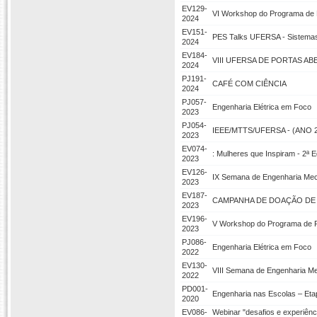
EV129-
VI Workshop do Programa de 
2024
EV151-
PES Talks UFERSA - Sistemas 
2024
EV184-
VIII UFERSA DE PORTAS AB
2024
PJ191-
CAFÉ COM CIÊNCIA
2024
PJ057-
Engenharia Elétrica em Foco
2023
PJ054-
IEEE/MTTS/UFERSA - (ANO 2023
2023
EV074-
: Mulheres que Inspiram - 2ª 
2023
EV126-
IX Semana de Engenharia Mecâ
2023
EV187-
CAMPANHA DE DOAÇÃO DE S
2023
EV196-
V Workshop do Programa de P
2023
PJ086-
Engenharia Elétrica em Foco
2022
EV130-
VIII Semana de Engenharia Me
2022
PD001-
Engenharia nas Escolas – Etap
2020
EV086-
Webinar "desafios e experiên