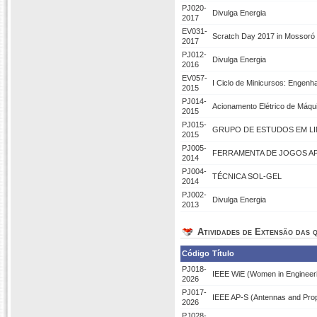
PJ020-
Divulga Energia
2017
EV031-
Scratch Day 2017 in Mossoró
2017
PJ012-
Divulga Energia
2016
EV057-
I Ciclo de Minicursos: Engenh
2015
PJ014-
Acionamento Elétrico de Máqu
2015
PJ015-
GRUPO DE ESTUDOS EM L
2015
PJ005-
FERRAMENTA DE JOGOS AP
2014
PJ004-
TÉCNICA SOL-GEL
2014
PJ002-
Divulga Energia
2013
Atividades de Extensão das q
Código
Título
PJ018-
IEEE WiE (Women in Engineer
2026
PJ017-
IEEE AP-S (Antennas and Pro
2026
PJ028-