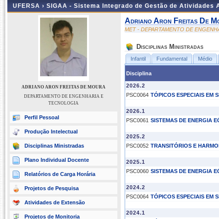
UFERSA ›
SIGAA - Sistema Integrado de Gestão de Atividades
Adriano Aron Freitas De M
MET - DEPARTAMENTO DE ENGENH
Disciplinas Ministradas
Infantil
Fundamental
Médio
Disciplina
2026.2
ADRIANO ARON FREITAS DE MOURA
PSC0064
TÓPICOS ESPECIAIS EM S
DEPARTAMENTO DE ENGENHARIA E
TECNOLOGIA
2026.1
Perfil Pessoal
PSC0061
SISTEMAS DE ENERGIA EÓ
Produção Intelectual
2025.2
Disciplinas Ministradas
PSC0052
TRANSITÓRIOS E HARMO
Plano Individual Docente
2025.1
PSC0060
SISTEMAS DE ENERGIA EÓ
Relatórios de Carga Horária
2024.2
Projetos de Pesquisa
PSC0064
TÓPICOS ESPECIAIS EM S
Atividades de Extensão
2024.1
Projetos de Monitoria