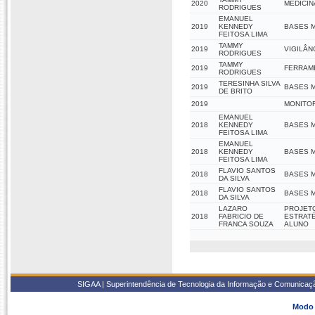
2020
MEDICIN
RODRIGUES
EMANUEL
2019
KENNEDY
BASES 
FEITOSA LIMA
TAMMY
2019
VIGILÂN
RODRIGUES
TAMMY
2019
FERRAME
RODRIGUES
TERESINHA SILVA
2019
BASES 
DE BRITO
2019
MONITO
EMANUEL
2018
KENNEDY
BASES M
FEITOSA LIMA
EMANUEL
2018
KENNEDY
BASES M
FEITOSA LIMA
FLAVIO SANTOS
2018
BASES M
DA SILVA
FLAVIO SANTOS
2018
BASES 
DA SILVA
LAZARO
PROJETO
2018
FABRICIO DE
ESTRATÉ
FRANCA SOUZA
ALUNO
SIGAA | Superintendência de Tecnologia da Informação e Comunicaçã
Modo 