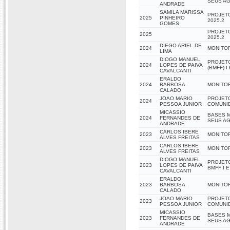
SEUS AG
ANDRADE
SAMILA MARISSA
PROJETO
2025
PINHEIRO
2025.2
GOMES
PROJETO
2025
2025.2
DIEGO ARIEL DE
2024
MONITOR
LIMA
DIOGO MANUEL
PROJET
2024
LOPES DE PAIVA
(BMFF) I 
CAVALCANTI
ERALDO
2024
BARBOSA
MONITOR
CALADO
JOAO MARIO
PROJETO
2024
PESSOA JUNIOR
COMUNI
MICASSIO
BASES M
2024
FERNANDES DE
SEUS AG
ANDRADE
CARLOS IBERE
2023
MONITOR
ALVES FREITAS
CARLOS IBERE
2023
MONITOR
ALVES FREITAS
DIOGO MANUEL
PROJET
2023
LOPES DE PAIVA
BMFF I E 
CAVALCANTI
ERALDO
2023
BARBOSA
MONITOR
CALADO
JOAO MARIO
PROJETO
2023
PESSOA JUNIOR
COMUNI
MICASSIO
BASES M
2023
FERNANDES DE
SEUS A
ANDRADE