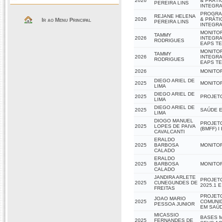
2026
& PRÁTI
PEREIRA LINS
INTEGRA
PROGRAM
REJANE HELENA
2026
& PRÁTI
Ir ao Menu Principal
PEREIRA LINS
INTEGR
MONITOR
TAMMY
2026
INTEGRA
RODRIGUES
EAPS T
MONITOR
TAMMY
2026
INTEGRA
RODRIGUES
EAPS T
2026
MONITOR
DIEGO ARIEL DE
2025
MONITOR
LIMA
DIEGO ARIEL DE
2025
PROJETO
LIMA
DIEGO ARIEL DE
2025
SAÚDE E
LIMA
DIOGO MANUEL
PROJET
2025
LOPES DE PAIVA
(BMFF) I 
CAVALCANTI
ERALDO
2025
BARBOSA
MONITOR
CALADO
ERALDO
2025
BARBOSA
MONITOR
CALADO
JANDIRA ARLETE
PROJETO
2025
CUNEGUNDES DE
2025.1 E
FREITAS
PROJETO
JOAO MARIO
2025
COMUNI
PESSOA JUNIOR
EM SAÚD
MICASSIO
BASES M
2025
FERNANDES DE