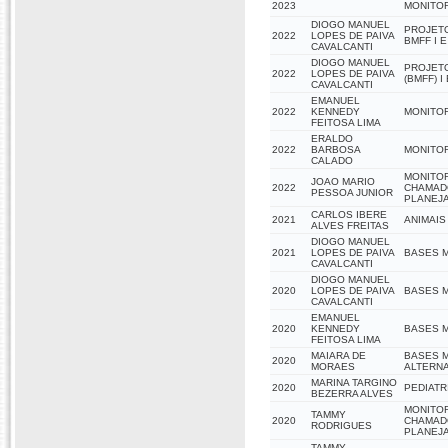
2023
MONITOR
DIOGO MANUEL
PROJET
2022
LOPES DE PAIVA
BMFF I E 
CAVALCANTI
DIOGO MANUEL
PROJET
2022
LOPES DE PAIVA
(BMFF) I 
CAVALCANTI
EMANUEL
2022
KENNEDY
MONITO
FEITOSA LIMA
ERALDO
2022
BARBOSA
MONITOR
CALADO
MONITOR
JOAO MARIO
2022
CHAMADO
PESSOA JUNIOR
PLANEJ
CARLOS IBERE
2021
ANIMAIS
ALVES FREITAS
DIOGO MANUEL
2021
LOPES DE PAIVA
BASES 
CAVALCANTI
DIOGO MANUEL
2020
LOPES DE PAIVA
BASES 
CAVALCANTI
EMANUEL
2020
KENNEDY
BASES 
FEITOSA LIMA
MAIARA DE
BASES M
2020
MORAES
ALTERNA
MARINA TARGINO
2020
PEDIATR
BEZERRA ALVES
MONITOR
TAMMY
2020
CHAMADO
RODRIGUES
PLANEJ
TAMMY