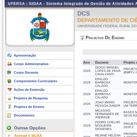
UFERSA ›
SIGAA - Sistema Integrado de Gestão de Atividades
DCS
DEPARTAMENTO DE CI
UNIVERSIDADE FEDERAL RURAL DO
Projetos De Ensino
Apresentação
Ano
Docente
Projeto 
Corpo Administrativo
DIOGO MANUEL
PROJET
2026
LOPES DE PAIVA
Corpo Docente
(BMFF) I 
CAVALCANTI
ERALDO
Componentes Curriculares
2026
BARBOSA
MONITOR
CALADO
Ações de Extensão
ERALDO
2026
BARBOSA
MONITOR
CALADO
Projetos de Pesquisa
JOAO MARIO
PROJETO
2026
PESSOA JUNIOR
UM TERR
Projetos de Ensino
MICASSIO
BASES M
2026
FERNANDES DE
Documentos
SEUS AG
ANDRADE
PEDRO COELHO
PROJETO
2026
NOGUEIRA
Outras Opções
2026.2
DIOGENES
PROGRAM
Acessar o SIGAA
REJANE HELENA