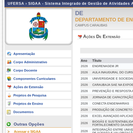
UFERSA ›
SIGAA - Sistema Integrado de Gestão de Atividades
DE
DEPARTAMENTO DE EN
CAMPUS CARAUBAS
Ações De Extensão
Apresentação
Ano
Título
Corpo Administrativo
2026
ENGRENAGEM JR
Corpo Docente
2026
AULA INAUGURAL DO CURSO
Componentes Curriculares
2026
UNIVERSIDADE E SOCIEDA
2026
CARAUBAJA SAE NA EXPOE
Ações de Extensão
2026
PREVENÇÃO E RESPOSTA 
Projetos de Pesquisa
2026
JORNADA DE CAPACITAÇÃO
Projetos de Ensino
2026
CONECTA ENGENHARIAS
2026
PRODUÇÃO DE CONCRETO 
Documentos
2026
EXCEL AVANÇADO APLICA
BIOGÁS E SUSTENTABILID
2026
Outras Opções
FORTALECIMENTO DA AGRI
INTEGRAÇÃO ENTRE UNIVE
2026
Acessar o SIGAA
DE ACESSO E VALORIZAÇÃ