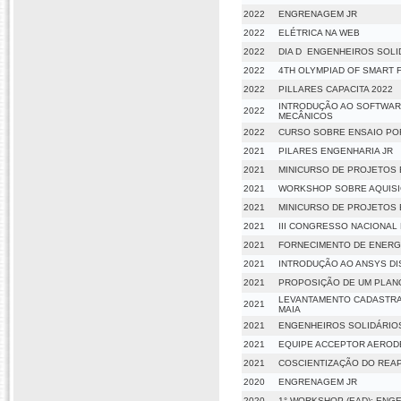
2022
ENGRENAGEM JR
2022
ELÉTRICA NA WEB
2022
DIA D  ENGENHEIROS SOLI
2022
4TH OLYMPIAD OF SMART 
2022
PILLARES CAPACITA 2022
INTRODUÇÃO AO SOFTWARE
2022
MECÂNICOS
2022
CURSO SOBRE ENSAIO POR
2021
PILARES ENGENHARIA JR
2021
MINICURSO DE PROJETOS 
2021
WORKSHOP SOBRE AQUISIÇ
2021
MINICURSO DE PROJETOS
2021
III CONGRESSO NACIONAL 
2021
FORNECIMENTO DE ENERGIA
2021
INTRODUÇÃO AO ANSYS D
2021
PROPOSIÇÃO DE UM PLANO
LEVANTAMENTO CADASTRAL
2021
MAIA
2021
ENGENHEIROS SOLIDÁRIO
2021
EQUIPE ACCEPTOR AEROD
2021
COSCIENTIZAÇÃO DO REAP
2020
ENGRENAGEM JR
2020
1° WORKSHOP (EAD): ENG