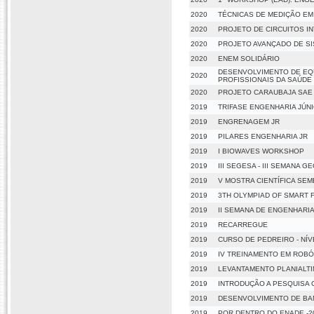
2020
TÉCNICAS DE MEDIÇÃO EM
2020
PROJETO DE CIRCUITOS I
2020
PROJETO AVANÇADO DE SI
2020
ENEM SOLIDÁRIO
DESENVOLVIMENTO DE EQU
2020
PROFISSIONAIS DA SAÚDE 
2020
PROJETO CARAUBAJA SAE
2019
TRIFASE ENGENHARIA JÚN
2019
ENGRENAGEM JR
2019
PILARES ENGENHARIA JR
2019
I BIOWAVES WORKSHOP
2019
III SEGESA - III SEMANA
2019
V MOSTRA CIENTÍFICA SEM
2019
3TH OLYMPIAD OF SMART 
2019
II SEMANA DE ENGENHARIA
2019
RECARREGUE
2019
CURSO DE PEDREIRO - NÍV
2019
IV TREINAMENTO EM ROBÓ
2019
LEVANTAMENTO PLANIALT
2019
INTRODUÇÃO A PESQUISA C
2019
DESENVOLVIMENTO DE BAN
2019
POR DENTRO DO ENADE -2