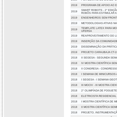
2019
PROGRAMA DE APOIO AO E
SMART ROBOTS - 2° EDIÇÃ
2019
ROBÔS PARA ESTIMULAR 
2019
ENGENHEIROS SEM FRONTE
2019
METODOLOGIAS ATIVAS NA
TEMPLATE LATEX PARA MO
2019
UFERSA
2019
REAPROVEITAMENTO DO LI
2019
INSERÇÃO DA COMUNIDADE 
2019
DISSEMINAÇÃO DA PRÁTIC
2019
PROJETO CARAUBAJA CT-1
2018
II SEGESA - SEGUNDA SE
2018
IV MOSTRA CIENTÍFICA SEM
2018
II CONGRESA - CONGRESS
2018
I SEMANA DE MINICURSOS
2018
I SEGESA - I SEMANA GEO
2018
III MOCIV - III MOSTRA CI
2018
2° OLIMPÍADA DE FOGUETE
2018
ELETRICISTA RESIDENCIAL 
2018
I MOSTRA CIENTÍFICA DE 
2018
II MOSTRA CIENTÍFICA SE
2018
PROJETO, INSTRUMENTAÇÃ