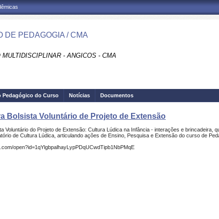
adêmicas
 DE PEDAGOGIA / CMA
MULTIDISCIPLINAR - ANGICOS - CMA
o Pedagógico do Curso
Notícias
Documentos
a Bolsista Voluntário de Projeto de Extensão
a Voluntário do Projeto de Extensão: Cultura Lúdica na Infância - interações e brincadeira,
o de Cultura Lúdica, articulando ações de Ensino, Pesquisa e Extensão do curso de Ped
google.com/open?id=1qYlgbpalhayLypPDqUCwdTipb1NbPMqE