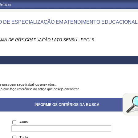
adêmicas
 DE ESPECIALIZAÇÃO EM ATENDIMENTO EDUCACIONAL 
S
MA DE PÓS-GRADUACÃO LATO-SENSU - PPGLS
ue possuem seus trabalhos anexados.
a que faça referência ao artigo que deseja encontrar.
INFORME OS CRITÉRIOS DA BUSCA
Aluno:
Título: