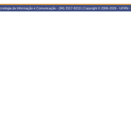
cnologia da Informação e Comunicação - (84) 3317-8210 | Copyright © 2006-2026 - UFRN -