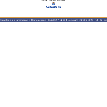
clique no link abaixo.
Cadastre-se
Tecnologia da Informação e Comunicação - (84) 3317-8210 | Copyright © 2006-2026 - UFRN - sig