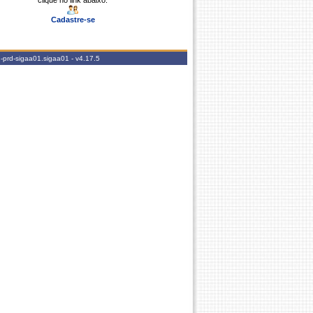
clique no link abaixo.
Cadastre-se
-prd-sigaa01.sigaa01 -
v4.17.5