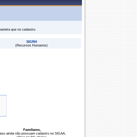
maneira que no cadastro.
SIGRH
(Recursos Humanos)
Familiares,
aso ainda não possuam cadastro no SIGAA,