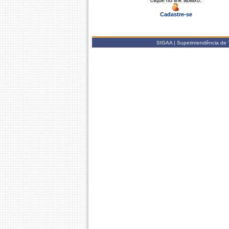
clique no link abaixo.
Cadastre-se
SIGAA | Superintendência de 