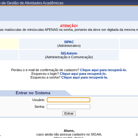
o de Gestão de Atividades Acadêmicas
ATENÇÃO!
tras maiúsculas de minúsculas APENAS na senha, portanto ela deve ser digitada da mesma 
SIPAC
(Administrativo)
SIGAdmin
(Administração e Comunicação)
Perdeu o e-mail de confirmação de cadastro?
Clique aqui para recuperá-lo.
Esqueceu o login?
Clique aqui para recuperá-lo.
Esqueceu a senha?
Clique aqui para recuperá-la.
Entrar no Sistema
Usuário:
Senha:
Aluno,
,
caso ainda não possua cadastro no SIGAA,
c