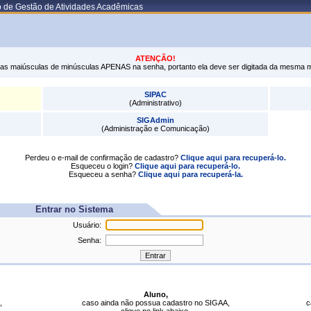
o de Gestão de Atividades Acadêmicas
ATENÇÃO!
tras maiúsculas de minúsculas APENAS na senha, portanto ela deve ser digitada da mesma 
SIPAC
(Administrativo)
SIGAdmin
(Administração e Comunicação)
Perdeu o e-mail de confirmação de cadastro?
Clique aqui para recuperá-lo.
Esqueceu o login?
Clique aqui para recuperá-lo.
Esqueceu a senha?
Clique aqui para recuperá-la.
Entrar no Sistema
Usuário:
Senha:
Aluno,
,
caso ainda não possua cadastro no SIGAA,
c