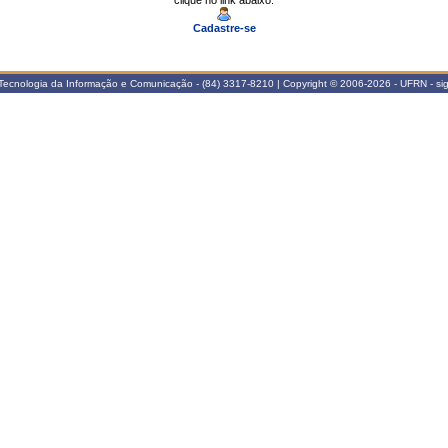
clique no link abaixo.
Cadastre-se
Tecnologia da Informação e Comunicação - (84) 3317-8210 | Copyright © 2006-2026 - UFRN - sig