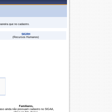
maneira que no cadastro.
SIGRH
(Recursos Humanos)
Familiares,
aso ainda não possuam cadastro no SIGAA,