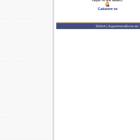
clique no link abaixo.
Cadastre-se
SIGAA | Superintendência de 