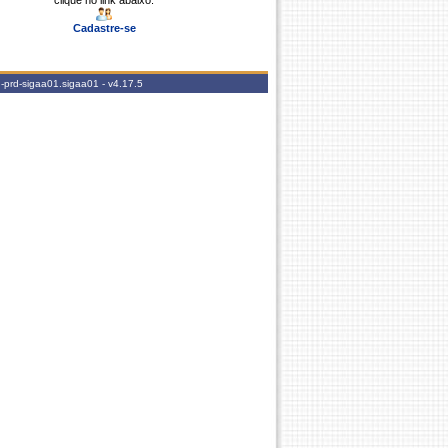
clique no link abaixo.
Cadastre-se
-prd-sigaa01.sigaa01 -
v4.17.5