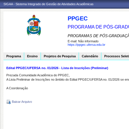
SIGAA - Sistema Integrado de Gestão de Atividades Acadêmicas
PPGEC
PROGRAMA DE PÓS-GRAD
PROGRAMAS DE PÓS-GRADUAÇÃ
E-mail:
Não informado
https://ppgec.ufersa.edu.br
Programa
Ensino
Projetos de Pesquisa
Calendário
Processos Selet
Edital PPGEC/UFERSA no. 01/2026 - Lista de Inscrições (Preliminar)
Prezada Comunidade Acadêmica do PPGEC,
A Lista Preliminar de Inscrições no âmbito do Edital PPGEC/UFERSA no. 01/2026 se enc
A Coordenação
Baixar Arquivo