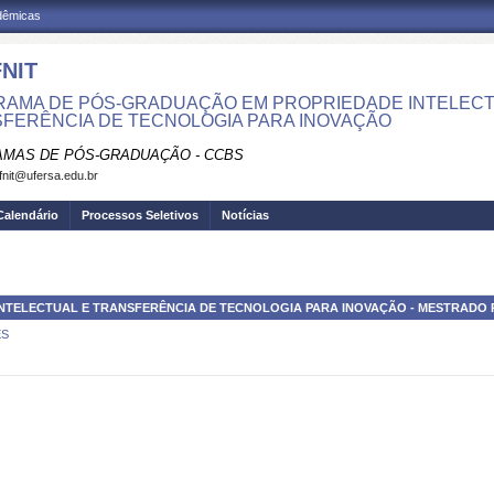
adêmicas
NIT
AMA DE PÓS-GRADUAÇÃO EM PROPRIEDADE INTELECT
FERÊNCIA DE TECNOLOGIA PARA INOVAÇÃO
MAS DE PÓS-GRADUAÇÃO - CCBS
fnit@ufersa.edu.br
Calendário
Processos Seletivos
Notícias
NTELECTUAL E TRANSFERÊNCIA DE TECNOLOGIA PARA INOVAÇÃO - MESTRADO 
ES